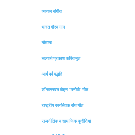
व्यायाम संगीत
भारत गौरव गान
गौमाता
सत्यार्थ प्रकाश कवितामृत
आर्य पर्व पद्धति
डॉ सारस्वत मोहन “मनीषी” गीत
राष्ट्रीय स्वयंसेवक संघ गीत
राजनीतिक व सामाजिक कुरीतियां