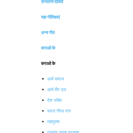
सनातनी देवियाँ
यज्ञ गीतिकाएं
अन्य गीत
कराओ के
कराओ के
आर्य समाज
आर्य वीर दल
देश भक्ति
भारत गौरव गान
महापुरुष
दयानंद काव्य प्रकाश