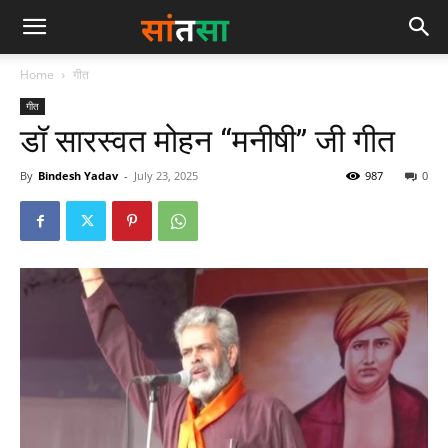
Home
गीत
गीत
डॉ सारस्वत मोहन “मनीषी” जी गीत
By
Bindesh Yadav
-
July 23, 2025
987
0