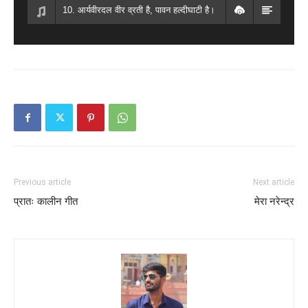
10. आर्यवीरदल वीर व्रती है, पावन हल्दीघाटी है।
11. अभागिनी गाय
12. मुफ्तखोर बन जाय न अपना देश कमेरों का।
13. मेरा नरेन्द्र, मेरा नरेन्द्र।
14. *सत्य सनातन प्राणवंत है। - प्रोफेसर डॉ सारस्वत मोहन मनीषी
15. उठो आर्य वीरांगना
Previous article
Next article
प्रातः कालीन गीत
मेरा नरेन्द्र
16. आर्यवीर दल :वज्र सरीखी छाती
17. सामवेद का गान था, मीठी वैदिक तान था।
18. सदा अहिंसा सर्वोत्तम मन की कस्तूरी है।