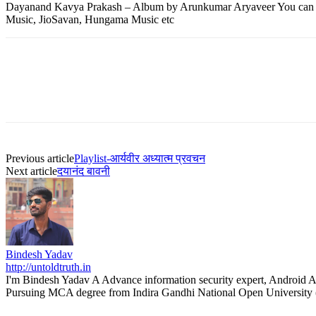
Dayanand Kavya Prakash – Album by Arunkumar Aryaveer You can Als
Music, JioSavan, Hungama Music etc
Previous article
Playlist-आर्यवीर अध्यात्म प्रवचन
Next article
दयानंद बावनी
Bindesh Yadav
http://untoldtruth.in
I'm Bindesh Yadav A Advance information security expert, Android A
Pursuing MCA degree from Indira Gandhi National Open University 