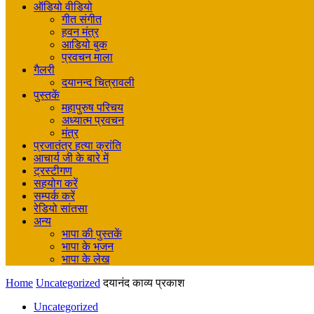
ऑडियो वीडियो
गीत संगीत
हवन मंत्र
आडियो बुक
प्रवचन माला
गैलरी
दयानन्द चित्रावली
पुस्तकें
महापुरुष परिचय
अध्यात्म प्रवचन
मंत्र
प्रजातंत्र हत्या क्रांति
आचार्य जी के बारे में
ट्रस्टीगण
सहयोग करें
सम्पर्क करें
रेडियो सांतसा
अन्य
भापा की पुस्तकें
भापा के भजन
भापा के लेख
Home
Uncategorized
दयानंद काव्य प्रकाश
Uncategorized