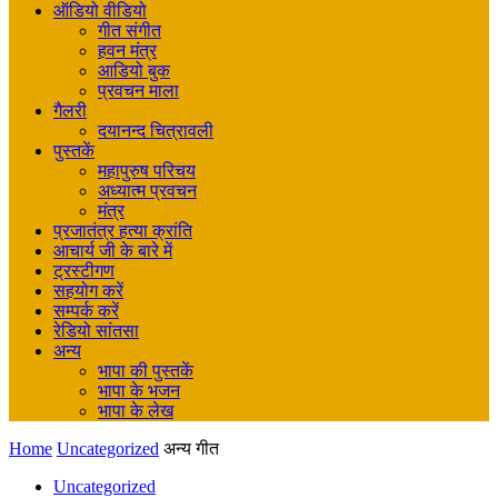
ऑडियो वीडियो
गीत संगीत
हवन मंत्र
आडियो बुक
प्रवचन माला
गैलरी
दयानन्द चित्रावली
पुस्तकें
महापुरुष परिचय
अध्यात्म प्रवचन
मंत्र
प्रजातंत्र हत्या क्रांति
आचार्य जी के बारे में
ट्रस्टीगण
सहयोग करें
सम्पर्क करें
रेडियो सांतसा
अन्य
भापा की पुस्तकें
भापा के भजन
भापा के लेख
Home
Uncategorized
अन्य गीत
Uncategorized