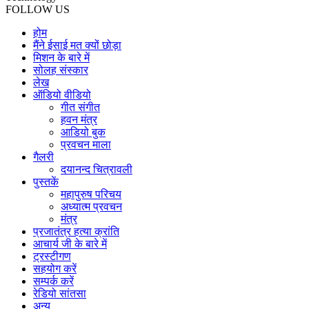
FOLLOW US
होम
मैंने ईसाई मत क्यों छोड़ा
मिशन के बारे में
सोलह संस्कार
लेख
ऑडियो वीडियो
गीत संगीत
हवन मंत्र
आडियो बुक
प्रवचन माला
गैलरी
दयानन्द चित्रावली
पुस्तकें
महापुरुष परिचय
अध्यात्म प्रवचन
मंत्र
प्रजातंत्र हत्या क्रांति
आचार्य जी के बारे में
ट्रस्टीगण
सहयोग करें
सम्पर्क करें
रेडियो सांतसा
अन्य