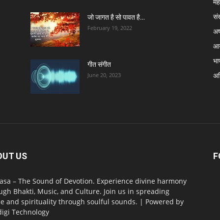
मह
सं
जो जागत है सो पावत है…
February 19, 2022
अष्
आर
भा
गीत संगीत
अग्
June 20, 2023
OUT US
F
asa – The Sound of Devotion. Experience divine harmony
ugh Bhakti, Music, and Culture. Join us in spreading
e and spirituality through soulful sounds. | Powered by
digi Technology