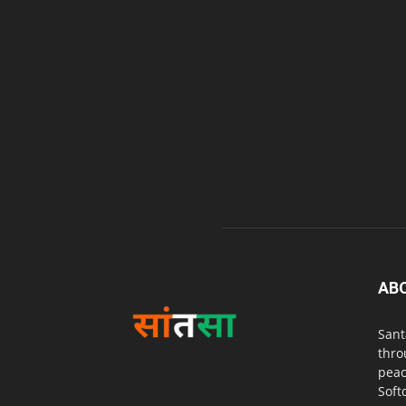
AB
Sant
thro
peac
Soft