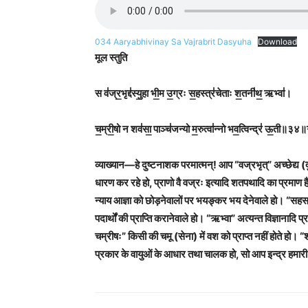
034 Aaryabhivinay Sa Vajrabrit Dasyuha
Download
मूल स्तुति
स व॑ज्र॒भृद्द॑स्यु॒हा भी॒म उ॒ग्रः स॒हस्त्र॑चेताः श॒तनी॑थ॒ ऋभ्वा॑।
च॒म्री॒षो न शव॑सा॒ पाञ्च॑जन्यो म॒रुत्वा॑न्नो भव॒त्विन्द्र॑ 
व्याख्यान—हे दुष्टनाशक परमात्मन्! आप “वज्रभृत्” अच्छेद्य (द
धारण कर रहे हो, प्राणो वै वज्रः इत्यादि शतपथादि का प्रमाण
न्याय आज्ञा को छोड़नेवालों पर भयङ्कर भय देनेवाले हो। “सहस
पदार्थों की प्राप्ति करानेवाले हो। “ऋभ्वा” अत्यन्त विज्ञाना
चम्रीषः” किसी की चमू (सेना) में वश को प्राप्त नहीं होते हो।
प्रकार के वायुओं के आधार तथा चालक हो, सो आप इन्द्र हमारी र