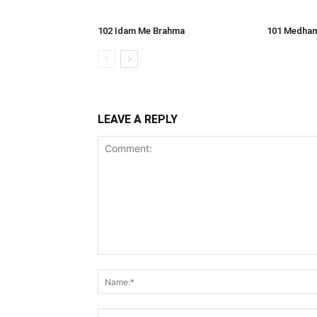
102 Idam Me Brahma
101 Medham
LEAVE A REPLY