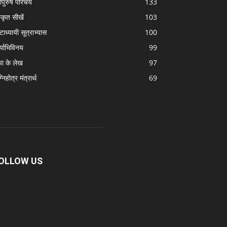
ापुरुष परिचय
133
स्कृत सीखें
103
टाध्यायी सूत्राभ्यास
100
्याभिविनय
99
पा के लेख
97
निहोत्र मंत्रार्थ
69
OLLOW US