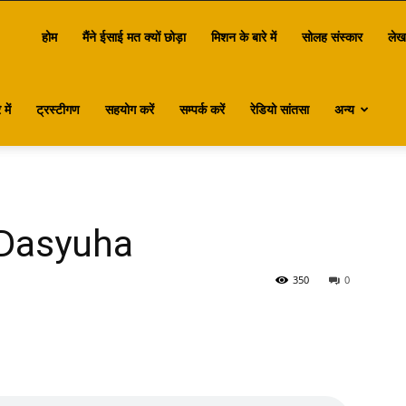
antasa
होम
मैंने ईसाई मत क्यों छोड़ा
मिशन के बारे में
सोलह संस्कार
लेख
में
ट्रस्टीगण
सहयोग करें
सम्पर्क करें
रेडियो सांतसा
अन्य
 Dasyuha
350
0