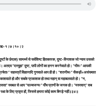
ऊ॒ती॥३४॥ऋ॰ १।७।१०।२
ुष्टों के छेदक) सामर्थ्य से सर्वशिष्ट हितकारक, दुष्ट-विनाशक जो न्याय उसको
 है। अतएव “दस्युहा” दुष्ट, पापी लोगों का हनन करनेवाले हो। “भीमः” आपकी
्रचेताः” सहस्त्रों विज्ञानादि गुणवाले आप ही हो। “शतनीथः” सैकड़ों=असंख्यात
दि प्रकाशवाले हो और सबके प्रकाशक हो तथा महान् वा महाबलवाले हो। “न,
 “शवसा” स्वबल से आप “पाञ्चजन्यः” पाँच प्राणों के जनक हो। “मरुत्वान्” सब
क्षा के लिए प्रवृत्त हों, जिससे हमारा कोई काम बिगड़े नहीं॥३४॥