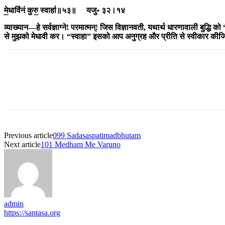
मे॒धावि॑नं कुरु॒ स्वाहा॑॥५३॥ यजु॰ ३२।१४
व्याख्यान
—
हे सर्वज्ञाग्ने! परमात्मन्! जिस विज्ञानवती, यथार्थ धारणावाली बुद्धि को
से मुझको मेधावी कर। “स्वाहा
”
इसको आप अनुग्रह और प्रीति से स्वीकार कीजि
Previous article
099 Sadasaspatimadbhutam
Next article
101 Medham Me Varuno
admin
https://santasa.org