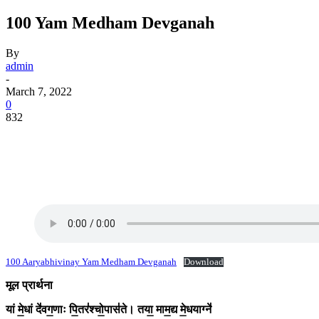
100 Yam Medham Devganah
By
admin
-
March 7, 2022
0
832
100 Aaryabhivinay Yam Medham Devganah
Download
मूल प्रार्थना
यां मे॒धां दे॑वग॒णाः पि॒तर॑श्चो॒पास॑ते। तया॒ माम॒द्य मे॒धयाग्ने॑