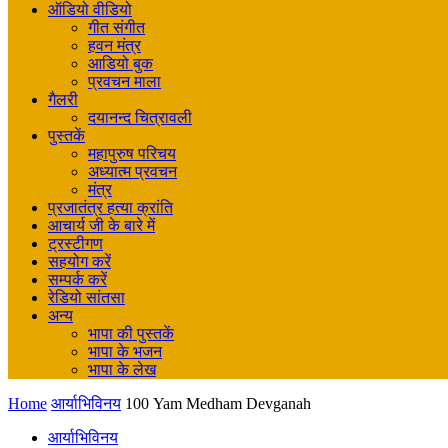
ऑडियो वीडियो
गीत संगीत
हवन मंत्र
आडियो बुक
प्रवचन माला
गैलरी
दयानन्द चित्रावली
पुस्तकें
महापुरुष परिचय
अध्यात्म प्रवचन
मंत्र
प्रजातंत्र हत्या क्रांति
आचार्य जी के बारे में
ट्रस्टीगण
सहयोग करें
सम्पर्क करें
रेडियो सांतसा
अन्य
भापा की पुस्तकें
भापा के भजन
भापा के लेख
Home
आर्याभिविनय
100 Yam Medham Devganah
आर्याभिविनय