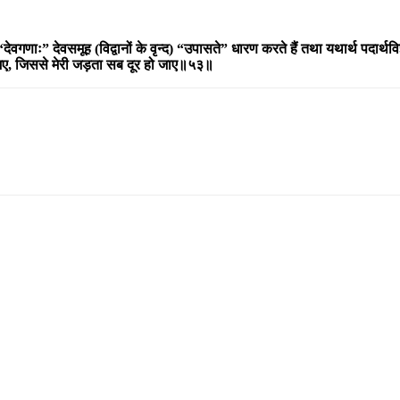
 “देवगणाः
”
देवसमूह (विद्वानों के वृन्द) “उपासते
”
धारण करते हैं तथा यथार्थ पदार्थविज
ए, जिससे मेरी जड़ता सब दूर हो जाए॥५३॥