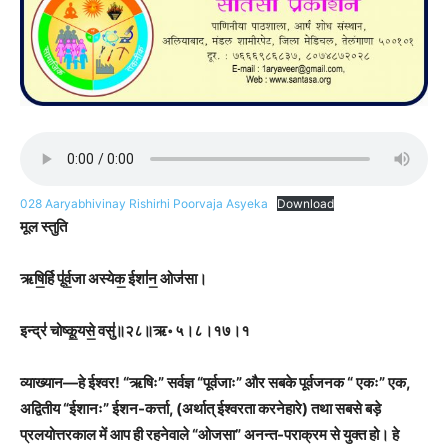
028 Aaryabhivinay Rishirhi Poorvaja Asyeka
Download
मूल स्तुति
ऋषि॒र्हि पू॑र्व॒जा अस्येक॒ ईशा॑न॒ ओज॑सा।
इन्द्र॑ चोष्कू॒यसे॒ वसु॑॥२८॥ऋ॰ ५।८।१७।१
व्याख्यान
—
हे ईश्वर! “ऋषिः
”
सर्वज्ञ “पूर्वजाः
”
और सबके पूर्वजनक “ एकः
”
एक,
अद्वितीय “ईशानः
”
ईशन-कर्त्ता, (अर्थात् ईश्वरता करनेहारे) तथा सबसे बड़े
प्रलयोत्तरकाल में आप ही रहनेवाले “ओजसा
”
अनन्त-पराक्रम से युक्त हो। हे