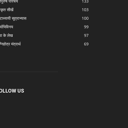
ापुरुष परिचय
133
स्कृत सीखें
103
टाध्यायी सूत्राभ्यास
100
्याभिविनय
99
पा के लेख
97
निहोत्र मंत्रार्थ
69
OLLOW US