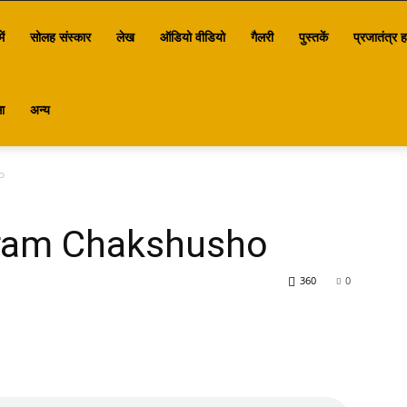
ें
सोलह संस्कार
लेख
ऑडियो वीडियो
गैलरी
पुस्तकें
प्रजातंत्र ह
ा
अन्य
o
ram Chakshusho
360
0