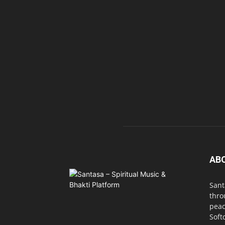
AB
Sant
thro
peac
Soft