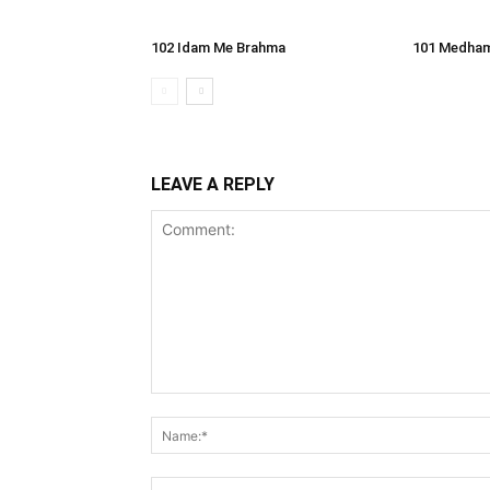
102 Idam Me Brahma
101 Medham
LEAVE A REPLY