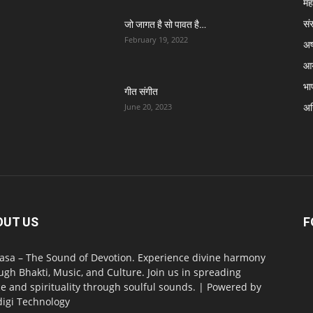
मह
सं
जो जागत है सो पावत है…
February 19, 2022
अष्
आर
भा
गीत संगीत
अग्
June 20, 2023
OUT US
F
asa – The Sound of Devotion. Experience divine harmony
ugh Bhakti, Music, and Culture. Join us in spreading
e and spirituality through soulful sounds. | Powered by
digi Technology