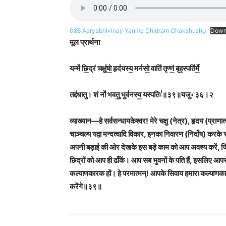
086 Aaryabhivinay Yanme Chidram Chakshusho
Down
मूल प्रार्थना
यन्मे॑ छि॒द्रं चक्षु॑षो॒ हृद॑यस्य॒ मन॑सो॒ वाति॑ तृण्णं॒ बृह॒स्पति॑र्मे॒
तद्द॑धातु। शं नो॑ भवतु॒ भुव॑नस्य॒ यस्पतिः॑॥३९॥यजु॰ ३६।२
व्याख्यान
—
हे सर्वसन्धायकेश्वर! मेरे चक्षु (नेत्र), हृदय (प्राणा
चाञ्चल्य यद्वा मन्दत्वादि विकार, इनका निवारण (निर्दोष) करके 
अपनी बड़ाई की ओर देखके इस बड़े काम को आप अवश्य करें, जि
छिद्रों को आप ही ढाँकें। आप सब भुवनों के पति हैं, इसलिए आपसे 
कल्याणकारक हों। हे परमात्मन्! आपके सिवाय हमारा कल्याणका
करेंगे॥३९॥