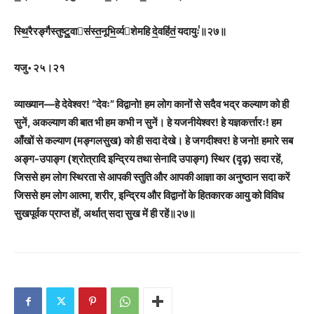
स्थि॒रैरङ्गै॑स्तुष्टु॒वास॑स्त॒नूभि॒र्व्यशेमहि दे॒वहि॑तं॒ यदायुः॑॥२७॥
यजु॰ २५।२१
व्याख्यान
—
हे देवेश्वर! “देवः
”
विद्वानो! हम लोग कानों से सदैव भद्र कल्याण को ही
सुनें, अकल्याण की बात भी हम कभी न सुनें। हे यजनीयेश्वर! हे यज्ञकर्त्तारः! हम
आँखों से कल्याण (मङ्गलसुख) को ही सदा देखे। हे जगदीश्वर! हे जनो! हमारे सब
अङ्ग-उपाङ्ग (श्रोत्रादि इन्द्रिय तथा सेनादि उपाङ्ग) स्थिर (दृढ़) सदा रहें,
जिससे हम लोग स्थिरता से आपकी स्तुति और आपकी आज्ञा का अनुष्ठान सदा करें
जिससे हम लोग आत्मा, शरीर, इन्द्रिय और विद्वानों के हितकारक आयु को विविध
सुखपूर्वक प्राप्त हों, अर्थात् सदा सुख में ही रहें॥२७॥