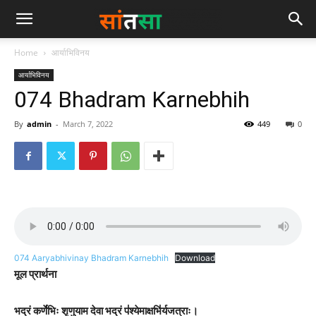
Home
आर्याभिविनय
आर्याभिविनय
074 Bhadram Karnebhih
By
admin
-
March 7, 2022
449
0
074 Aaryabhivinay Bhadram Karnebhih
Download
मूल प्रार्थना
भ॒द्रं कर्णे॑भिः शृणुयाम देवा भ॒द्रं प॑श्येमा॒क्षभि॑र्यजत्राः।