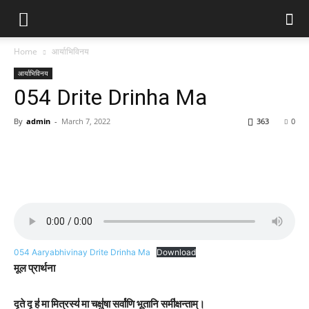
Home
आर्याभिविनय
आर्याभिविनय
054 Drite Drinha Ma
By
admin
-
March 7, 2022
363
0
054 Aaryabhivinay Drite Drinha Ma
Download
मूल प्रार्थना
दृते॒ दृ ह॑ मा मि॒त्रस्य॑ मा॒ चक्षु॑षा॒ सर्वा॑णि भू॒तानि॒ समी॑क्षन्ताम्।