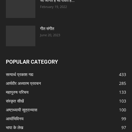
जो जागत है सो पावत है…
February 19, 2022
गीत संगीत
June 20, 2023
POPULAR CATEGORY
सत्यार्थ प्रकाश गद्य
433
आर्यवीर अध्यात्म प्रवचन
285
महापुरुष परिचय
133
संस्कृत सीखें
103
अष्टाध्यायी सूत्राभ्यास
100
आर्याभिविनय
99
भापा के लेख
97