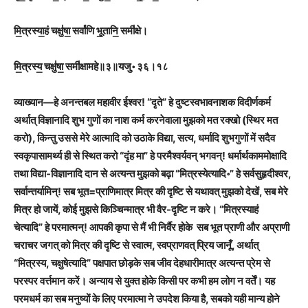
मि॒त्रस्या॒हं चक्षु॑षा॒ सर्वा॑णि भू॒तानि॒ समी॑क्षे।
मि॒त्रस्य॒ चक्षु॑षा॒ समी॑क्षामहे॥३॥यजु॰ ३६।१८
व्याख्यान
—
हे अनन्तबल महावीर ईश्वर! “दृते
”
हे दुष्टस्वभावनाशक विदीर्णकर्म
अर्थात् विज्ञानादि शुभ गुणों का नाश कर्म करनेवाला मुझको मत रक्खो (स्थिर मत
करो), किन्तु उससे मेरे आत्मादि को उठाके विद्या, सत्य, धर्मादि शुभगुणों में सदैव
स्वकृपासामर्थ्य ही से स्थित करो “दृंह मा
”
हे परमैश्वर्यवन् भगवन्! धर्मार्थकाममोक्षादि
तथा विद्या-विज्ञानादि दान से अत्यन्त मुझको बढ़ा “मित्रस्येत्यादि॰
”
हे सर्वसुहृदीश्वर,
सर्वान्तर्यामिन्! सब भूत=प्राणिमात्र मित्र की दृष्टि से यथावत् मुझको देखें, सब मेरे
मित्र हो जायें, कोई मुझसे किञ्चिन्मात्र भी वैर-दृष्टि न करे। “मित्रस्याहं
चेत्यादि
”
हे परमात्मन्! आपकी कृपा से मैं भी निर्वैर होके सब भूत प्राणी और अप्राणी
चराचर जगत् को मित्र की दृष्टि से स्वात्म, स्वप्राणवत् प्रिय जानूँ, अर्थात्
“मित्रस्य, चक्षुषेत्यादि
”
पक्षपात छोड़के सब जीव देहधारीमात्र अत्यन्त प्रेम से
परस्पर वर्त्तमान करें। अन्याय से युक्त होके किसी पर कभी हम लोग न वर्तें। यह
परमधर्म का सब मनुष्यों के लिए परमात्मा ने उपदेश किया है, सबको यही मान्य होने