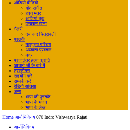
ऑडियो वीडियो
गीत संगीत
हवन मंत्र
आडियो बुक
प्रवचन माला
गैलरी
दयानन्द चित्रावली
पुस्तकें
महापुरुष परिचय
अध्यात्म प्रवचन
मंत्र
प्रजातंत्र हत्या क्रांति
आचार्य जी के बारे में
ट्रस्टीगण
सहयोग करें
सम्पर्क करें
रेडियो सांतसा
अन्य
भापा की पुस्तकें
भापा के भजन
भापा के लेख
Home
आर्याभिविनय
070 Indro Vishwasya Rajati
आर्याभिविनय