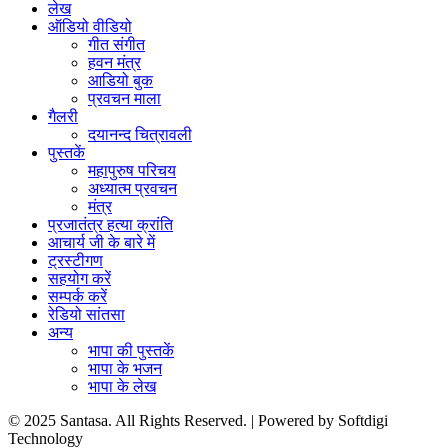
लेख
ऑडियो वीडियो
गीत संगीत
हवन मंत्र
आडियो बुक
प्रवचन माला
गैलरी
दयानन्द चित्रावली
पुस्तकें
महापुरुष परिचय
अध्यात्म प्रवचन
मंत्र
प्रजातंत्र हत्या क्रांति
आचार्य जी के बारे में
ट्रस्टीगण
सहयोग करें
सम्पर्क करें
रेडियो सांतसा
अन्य
भापा की पुस्तकें
भापा के भजन
भापा के लेख
© 2025 Santasa. All Rights Reserved. | Powered by Softdigi
Technology