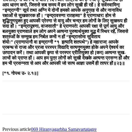
आप धारण करो, जिससे सब समय में हम लोग सुखी ही रहें। हे सर्वस्वामिन्!
“इन्द्राग्नी
”
सूर्य तथा अग्नि ये दोनों हमको आपके अनुग्रह से और नानाविध
रक्षाओं से सुखकारक हों। “इन्द्रावरुणा रातहव्या
”
हे प्राणाधार! होम से
शुद्धिगुणयुक्त हुए आपकी प्रेरणा से वायु और चन्द्र हम लोगों के लिए सुखरूप ही
सदा हों। “इन्द्रापूषणा, वाजसातौ
”
हे प्राणपते! आपकी रक्षा से पूर्ण आयु और
बलयुक्त प्राणवाले हम लोग अपने अत्यन्त पुरुषार्थयुक्त युद्ध में स्थिर रहें, जिससे
शत्रुओं के सम्मुख हम निर्बल कभी न हों “इन्द्रासोमा सुविताय
शंयोः
”
(प्राणापानौ वा इन्द्राग्नी *१ इत्यादि शतपथे
”
) हे महाराज! आपके
प्रबन्ध से राजा और प्रजा परस्पर विद्यादि सत्यगुणयुक्त होके अपने ऐश्वर्य का
उत्पादन करें। तथा आपकी कृपा से परस्पर प्रीतियुक्त हो [कर] अत्यन्त सुख-
लाभों को प्राप्त हों। आप हम पुत्र लोगों को सुखी देखके अत्यन्त प्रसन्न हों और
हम भी प्रसन्नता से आप और आपकी जो सत्य आज्ञा उसमें ही तत्पर हों॥२३॥
[*१. गोपथ उ॰ २.१॥]
Previous article
069 Hiranyagarbha Samavartatagre