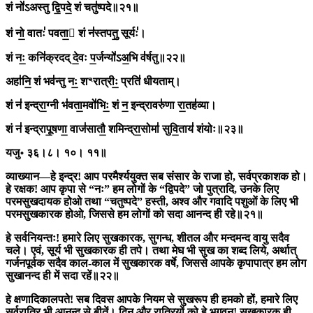
शं नो॑ऽअस्तु द्वि॒पदे॒ शं चतु॑ष्पदे॥२१॥
शं नो॒ वातः॑ पवता॒ शं न॑स्तपतु॒ सूर्यः॑।
शं नः॒ कनि॑क्रदद् दे॒वः प॒र्जन्यो॑ऽअ॒भि व॑र्षतु॥२२॥
अहा॑नि॒ शं भव॑न्तु नः॒ शꣳरात्रीः॒ प्रति॑ धीयताम्।
शं न॑ इन्द्रा॒ग्नी भ॑वता॒मवो॑भिः॒ शं न॒ इन्द्रावरु॑णा रा॒तह॑व्या।
शं न॑ इन्द्रापू॒षणा॒ वाज॑सातौ॒ शमिन्द्रा॒सोमा॑ सुवि॒ताय॑ शंयोः॥२३॥
यजु॰ ३६।८। १०। ११॥
व्याख्यान
—
हे इन्द्र! आप परमैर्श्ययुक्त सब संसार के राजा हो, सर्वप्रकाशक हो।
हे रक्षक! आप कृपा से “नः
”
हम लोगों के “द्विपदे
”
जो पुत्रादि, उनके लिए
परमसुखदायक होओ तथा “चतुष्पदे
”
हस्ती, अश्व और गवादि पशुओं के लिए भी
परमसुखकारक होओ, जिससे हम लोगों को सदा आनन्द ही रहे॥२१॥
हे सर्वनियन्तः! हमारे लिए सुखकारक, सुगन्ध, शीतल और मन्दमन्द वायु सदैव
चले। एवं, सूर्य भी सुखकारक ही तपे। तथा मेघ भी सुख का शब्द लिये, अर्थात्
गर्जनपूर्वक सदैव काल-काल में सुखकारक वर्षे, जिससे आपके कृपापात्र हम लोग
सुखानन्द ही में सदा रहें॥२२॥
हे क्षणादिकालपते! सब दिवस आपके नियम से सुखरूप ही हमको हों, हमारे लिए
सर्वरात्रि भी आनन्द से बीतें। दिन और रात्रियों को हे भगवन्! सुखकारक ही