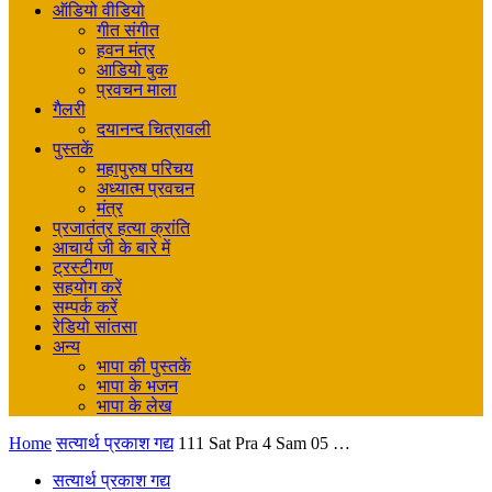
ऑडियो वीडियो
गीत संगीत
हवन मंत्र
आडियो बुक
प्रवचन माला
गैलरी
दयानन्द चित्रावली
पुस्तकें
महापुरुष परिचय
अध्यात्म प्रवचन
मंत्र
प्रजातंत्र हत्या क्रांति
आचार्य जी के बारे में
ट्रस्टीगण
सहयोग करें
सम्पर्क करें
रेडियो सांतसा
अन्य
भापा की पुस्तकें
भापा के भजन
भापा के लेख
Home
सत्यार्थ प्रकाश गद्य
111 Sat Pra 4 Sam 05 …
सत्यार्थ प्रकाश गद्य