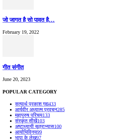
जो जागत है सो पावत है…
February 19, 2022
गीत संगीत
June 20, 2023
POPULAR CATEGORY
सत्यार्थ प्रकाश गद्य
433
आर्यवीर अध्यात्म प्रवचन
285
महापुरुष परिचय
133
संस्कृत सीखें
103
अष्टाध्यायी सूत्राभ्यास
100
आर्याभिविनय
99
भापा के लेख
97