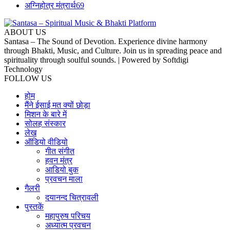
अग्निहोत्र मंत्रार्थ
69
ABOUT US
Santasa – The Sound of Devotion. Experience divine harmony
through Bhakti, Music, and Culture. Join us in spreading peace and
spirituality through soulful sounds. | Powered by Softdigi
Technology
FOLLOW US
होम
मैंने ईसाई मत क्यों छोड़ा
मिशन के बारे में
सोलह संस्कार
लेख
ऑडियो वीडियो
गीत संगीत
हवन मंत्र
आडियो बुक
प्रवचन माला
गैलरी
दयानन्द चित्रावली
पुस्तकें
महापुरुष परिचय
अध्यात्म प्रवचन