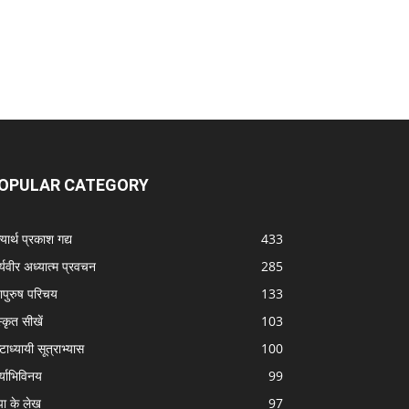
OPULAR CATEGORY
यार्थ प्रकाश गद्य
433
्यवीर अध्यात्म प्रवचन
285
ापुरुष परिचय
133
स्कृत सीखें
103
टाध्यायी सूत्राभ्यास
100
्याभिविनय
99
पा के लेख
97