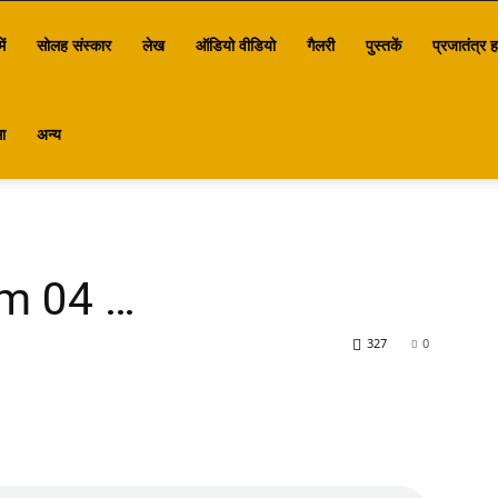
ें
सोलह संस्कार
लेख
ऑडियो वीडियो
गैलरी
पुस्तकें
प्रजातंत्र ह
ा
अन्य
am 04 …
327
0