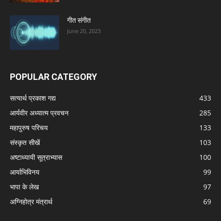
गीत संगीत
June 20, 2023
POPULAR CATEGORY
सत्यार्थ प्रकाश गद्य
433
आर्यवीर अध्यात्म प्रवचन
285
महापुरुष परिचय
133
संस्कृत सीखें
103
अष्टाध्यायी सूत्राभ्यास
100
आर्याभिविनय
99
भापा के लेख
97
अग्निहोत्र मंत्रार्थ
69