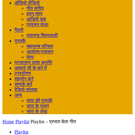
ऑडियो वीडियो
गीत संगीत
हवन मंत्र
आडियो बुक
प्रवचन माला
गैलरी
दयानन्द चित्रावली
पुस्तकें
महापुरुष परिचय
अध्यात्म प्रवचन
मंत्र
प्रजातंत्र हत्या क्रांति
आचार्य जी के बारे में
ट्रस्टीगण
सहयोग करें
सम्पर्क करें
रेडियो सांतसा
अन्य
भापा की पुस्तकें
भापा के भजन
भापा के लेख
Home
Playlist
Playlist – प्रभात बेला गीत
Playlist