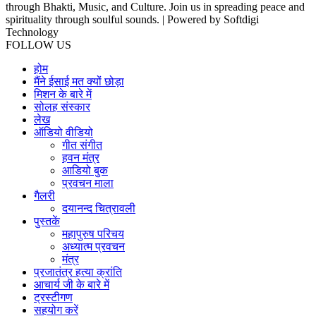
through Bhakti, Music, and Culture. Join us in spreading peace and
spirituality through soulful sounds. | Powered by Softdigi
Technology
FOLLOW US
होम
मैंने ईसाई मत क्यों छोड़ा
मिशन के बारे में
सोलह संस्कार
लेख
ऑडियो वीडियो
गीत संगीत
हवन मंत्र
आडियो बुक
प्रवचन माला
गैलरी
दयानन्द चित्रावली
पुस्तकें
महापुरुष परिचय
अध्यात्म प्रवचन
मंत्र
प्रजातंत्र हत्या क्रांति
आचार्य जी के बारे में
ट्रस्टीगण
सहयोग करें