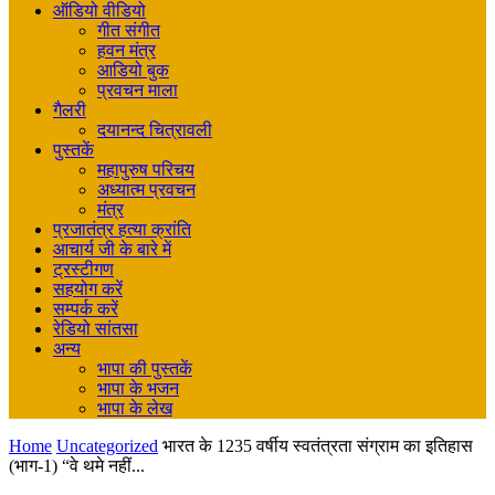
ऑडियो वीडियो
गीत संगीत
हवन मंत्र
आडियो बुक
प्रवचन माला
गैलरी
दयानन्द चित्रावली
पुस्तकें
महापुरुष परिचय
अध्यात्म प्रवचन
मंत्र
प्रजातंत्र हत्या क्रांति
आचार्य जी के बारे में
ट्रस्टीगण
सहयोग करें
सम्पर्क करें
रेडियो सांतसा
अन्य
भापा की पुस्तकें
भापा के भजन
भापा के लेख
Home
Uncategorized
भारत के 1235 वर्षीय स्वतंत्रता संग्राम का इतिहास
(भाग-1) “वे थमे नहीं...