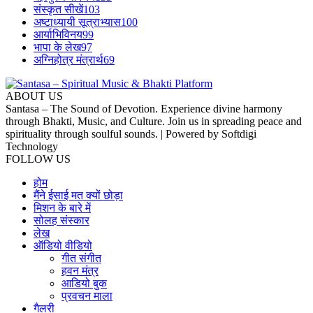
संस्कृत सीखें
103
अष्टाध्यायी सूत्राभ्यास
100
आर्याभिविनय
99
भापा के लेख
97
अग्निहोत्र मंत्रार्थ
69
ABOUT US
Santasa – The Sound of Devotion. Experience divine harmony
through Bhakti, Music, and Culture. Join us in spreading peace and
spirituality through soulful sounds. | Powered by Softdigi
Technology
FOLLOW US
होम
मैंने ईसाई मत क्यों छोड़ा
मिशन के बारे में
सोलह संस्कार
लेख
ऑडियो वीडियो
गीत संगीत
हवन मंत्र
आडियो बुक
प्रवचन माला
गैलरी