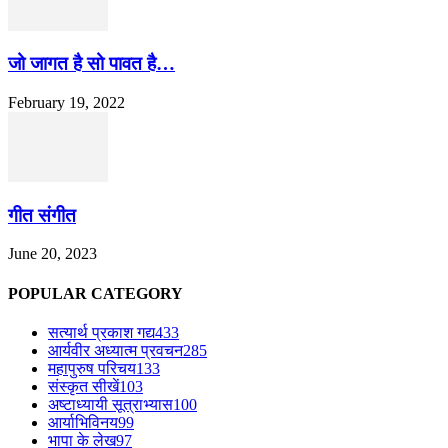
जो जागत है सो पावत है…
February 19, 2022
गीत संगीत
June 20, 2023
POPULAR CATEGORY
सत्यार्थ प्रकाश गद्य
433
आर्यवीर अध्यात्म प्रवचन
285
महापुरुष परिचय
133
संस्कृत सीखें
103
अष्टाध्यायी सूत्राभ्यास
100
आर्याभिविनय
99
भापा के लेख
97