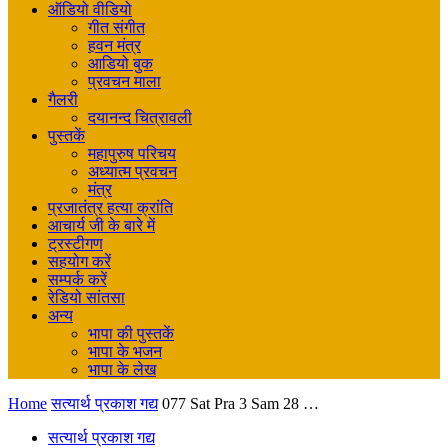
ऑडियो वीडियो
गीत संगीत
हवन मंत्र
आडियो बुक
प्रवचन माला
गैलरी
दयानन्द चित्रावली
पुस्तकें
महापुरुष परिचय
अध्यात्म प्रवचन
मंत्र
प्रजातंत्र हत्या क्रांति
आचार्य जी के बारे में
ट्रस्टीगण
सहयोग करें
सम्पर्क करें
रेडियो सांतसा
अन्य
भापा की पुस्तकें
भापा के भजन
भापा के लेख
Home
सत्यार्थ प्रकाश गद्य
077 Sat Pra 3 Sam 28 …
सत्यार्थ प्रकाश गद्य