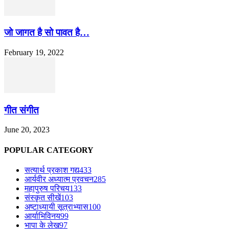
जो जागत है सो पावत है…
February 19, 2022
गीत संगीत
June 20, 2023
POPULAR CATEGORY
सत्यार्थ प्रकाश गद्य
433
आर्यवीर अध्यात्म प्रवचन
285
महापुरुष परिचय
133
संस्कृत सीखें
103
अष्टाध्यायी सूत्राभ्यास
100
आर्याभिविनय
99
भापा के लेख
97