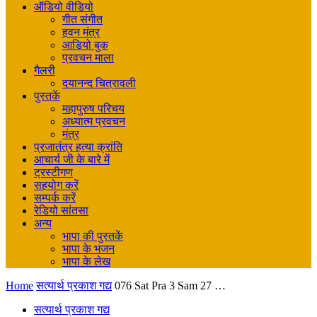
ऑडियो वीडियो
गीत संगीत
हवन मंत्र
आडियो बुक
प्रवचन माला
गैलरी
दयानन्द चित्रावली
पुस्तकें
महापुरुष परिचय
अध्यात्म प्रवचन
मंत्र
प्रजातंत्र हत्या क्रांति
आचार्य जी के बारे में
ट्रस्टीगण
सहयोग करें
सम्पर्क करें
रेडियो सांतसा
अन्य
भापा की पुस्तकें
भापा के भजन
भापा के लेख
Home
सत्यार्थ प्रकाश गद्य
076 Sat Pra 3 Sam 27 …
सत्यार्थ प्रकाश गद्य