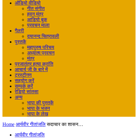
ऑडियो वीडियो
गीत संगीत
हवन मंत्र
आडियो बुक
प्रवचन माला
गैलरी
दयानन्द चित्रावली
पुस्तकें
महापुरुष परिचय
अध्यात्म प्रवचन
मंत्र
प्रजातंत्र हत्या क्रांति
आचार्य जी के बारे में
ट्रस्टीगण
सहयोग करें
सम्पर्क करें
रेडियो सांतसा
अन्य
भापा की पुस्तकें
भापा के भजन
भापा के लेख
Home
आर्यवीर गीतांजलि
सदाचार का शासन…
आर्यवीर गीतांजलि