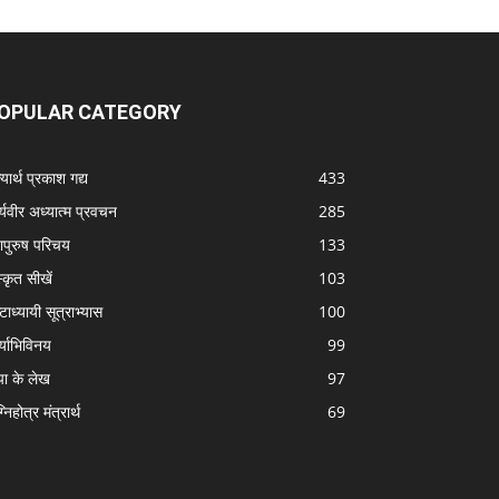
OPULAR CATEGORY
यार्थ प्रकाश गद्य
433
्यवीर अध्यात्म प्रवचन
285
ापुरुष परिचय
133
स्कृत सीखें
103
टाध्यायी सूत्राभ्यास
100
्याभिविनय
99
पा के लेख
97
निहोत्र मंत्रार्थ
69