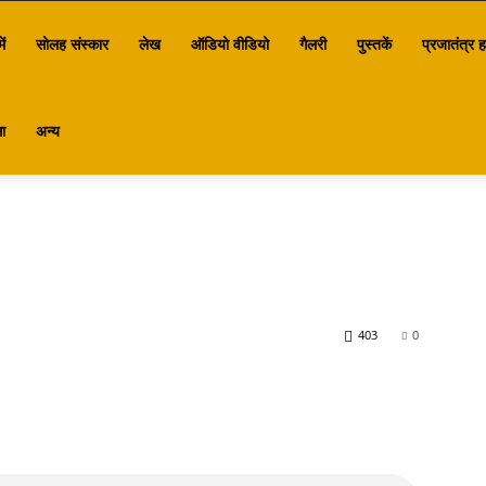
ें
सोलह संस्कार
लेख
ऑडियो वीडियो
गैलरी
पुस्तकें
प्रजातंत्र ह
ा
अन्य
403
0