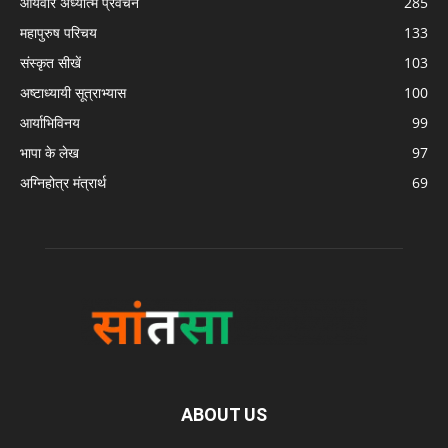
आर्यवीर अध्यात्म प्रवचन
285
महापुरुष परिचय
133
संस्कृत सीखें
103
अष्टाध्यायी सूत्राभ्यास
100
आर्याभिविनय
99
भापा के लेख
97
अग्निहोत्र मंत्रार्थ
69
ABOUT US