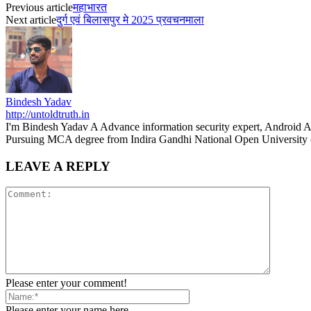
Previous article
महाभारत
Next article
दुर्ग एवं बिलासपुर मे 2025 प्रवचनमाला
Bindesh Yadav
http://untoldtruth.in
I'm Bindesh Yadav A Advance information security expert, Android A
Pursuing MCA degree from Indira Gandhi National Open University 
LEAVE A REPLY
Please enter your comment!
Please enter your name here