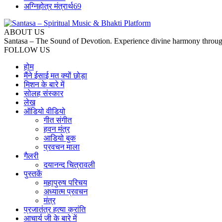
अग्निहोत्र मंत्रार्थ
69
ABOUT US
Santasa – The Sound of Devotion. Experience divine harmony through 
FOLLOW US
होम
मैंने ईसाई मत क्यों छोड़ा
मिशन के बारे में
सोलह संस्कार
लेख
ऑडियो वीडियो
गीत संगीत
हवन मंत्र
आडियो बुक
प्रवचन माला
गैलरी
दयानन्द चित्रावली
पुस्तकें
महापुरुष परिचय
अध्यात्म प्रवचन
मंत्र
प्रजातंत्र हत्या क्रांति
आचार्य जी के बारे में