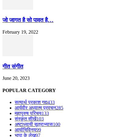
जो जागत है सो पावत है…
February 19, 2022
गीत संगीत
June 20, 2023
POPULAR CATEGORY
सत्यार्थ प्रकाश गद्य
433
आर्यवीर अध्यात्म प्रवचन
285
महापुरुष परिचय
133
संस्कृत सीखें
103
अष्टाध्यायी सूत्राभ्यास
100
आर्याभिविनय
99
भापा के लेख
97