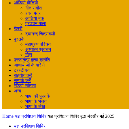
ऑडियो वीडियो
गीत संगीत
हवन मंत्र
आडियो बुक
प्रवचन माला
गैलरी
दयानन्द चित्रावली
पुस्तकें
महापुरुष परिचय
अध्यात्म प्रवचन
मंत्र
प्रजातंत्र हत्या क्रांति
आचार्य जी के बारे में
ट्रस्टीगण
सहयोग करें
सम्पर्क करें
रेडियो सांतसा
अन्य
भापा की पुस्तकें
भापा के भजन
भापा के लेख
Home
यज्ञ प्रशिक्षण शिविर
यज्ञ प्रशिक्षण शिविर बूढ़ा मंदसौर मई 2025
यज्ञ प्रशिक्षण शिविर