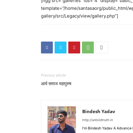
[ngg src=”galleries” ids=”4″ display=”basi
template=”/home/santasaorg/public_html/w
gallery/src/Legacy/view/gallery.php”]
Previous article
आर्य समाज महापुरुष
Bindesh Yadav
http://untoldtruth.in
I'm Bindesh Yadav A Advance i