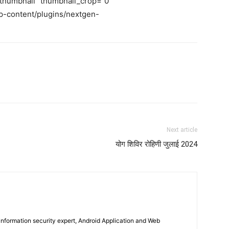
c_thumbnail” thumbnail_crop=”0″
p-content/plugins/nextgen-
Next article
योग शिविर रोहिणी जुलाई 2024
nformation security expert, Android Application and Web