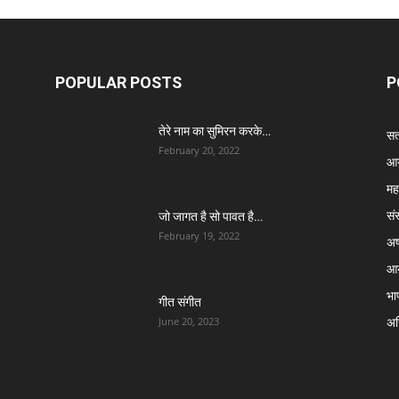
POPULAR POSTS
P
तेरे नाम का सुमिरन करके…
सत्
February 20, 2022
आर
मह
सं
जो जागत है सो पावत है…
February 19, 2022
अष्
आर
भा
गीत संगीत
अग्
June 20, 2023