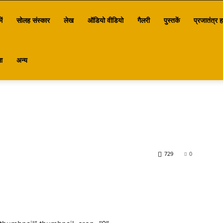
ें
सोलह संस्कार
लेख
ऑडियो वीडियो
गैलरी
पुस्तकें
प्रजातंत्र ह
ा
अन्य
729
0