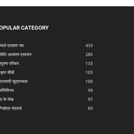
OPULAR CATEGORY
यार्थ प्रकाश गद्य
433
्यवीर अध्यात्म प्रवचन
285
ापुरुष परिचय
133
स्कृत सीखें
103
टाध्यायी सूत्राभ्यास
100
्याभिविनय
99
पा के लेख
97
निहोत्र मंत्रार्थ
69