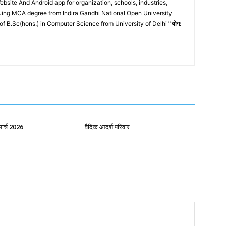
site And Android app for organization, schools, industries,
ing MCA degree from Indira Gandhi National Open University
of B.Sc(hons.) in Computer Science from University of Delhi
''योग:
मार्च 2026
वैदिक आदर्श परिवार