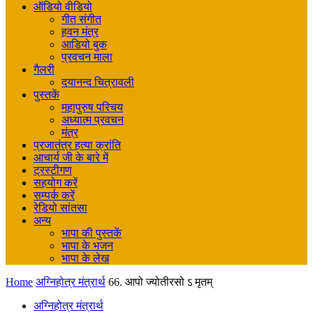
ऑडियो वीडियो
गीत संगीत
हवन मंत्र
आडियो बुक
प्रवचन माला
गैलरी
दयानन्द चित्रावली
पुस्तकें
महापुरुष परिचय
अध्यात्म प्रवचन
मंत्र
प्रजातंत्र हत्या क्रांति
आचार्य जी के बारे में
ट्रस्टीगण
सहयोग करें
सम्पर्क करें
रेडियो सांतसा
अन्य
भापा की पुस्तकें
भापा के भजन
भापा के लेख
Home
अग्निहोत्र मंत्रार्थ
66. आपो ज्योतीरसो ऽ मृतम्
अग्निहोत्र मंत्रार्थ