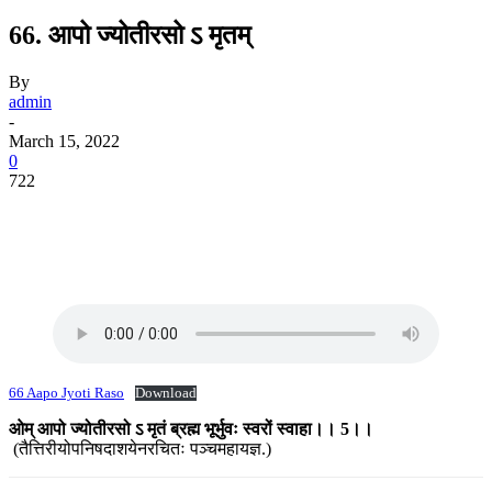
66. आपो ज्योतीरसो ऽ मृतम्
By
admin
-
March 15, 2022
0
722
66 Aapo Jyoti Raso
Download
ओम् आपो ज्योतीरसो ऽ मृतं ब्रह्म भूर्भुवः स्वरों स्वाहा।। 5।।
(तैत्तिरीयोपनिषदाशयेनरचितः पञ्चमहायज्ञ.)