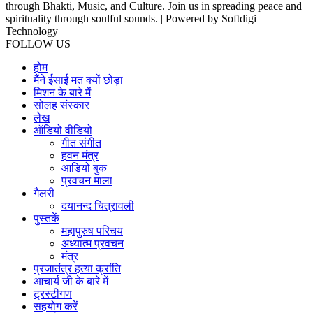
through Bhakti, Music, and Culture. Join us in spreading peace and
spirituality through soulful sounds. | Powered by Softdigi
Technology
FOLLOW US
होम
मैंने ईसाई मत क्यों छोड़ा
मिशन के बारे में
सोलह संस्कार
लेख
ऑडियो वीडियो
गीत संगीत
हवन मंत्र
आडियो बुक
प्रवचन माला
गैलरी
दयानन्द चित्रावली
पुस्तकें
महापुरुष परिचय
अध्यात्म प्रवचन
मंत्र
प्रजातंत्र हत्या क्रांति
आचार्य जी के बारे में
ट्रस्टीगण
सहयोग करें