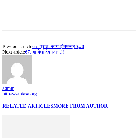
Previous article
65. प्रातः सायं होममन्त्र ६..!!
Next article
67. यां मेधां देवगणाः..!!
admin
https://santasa.org
RELATED ARTICLES
MORE FROM AUTHOR