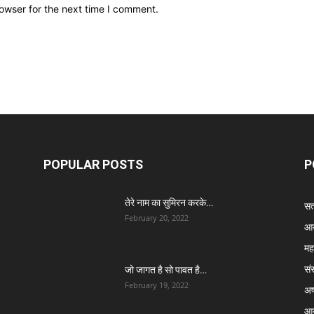
owser for the next time I comment.
POPULAR POSTS
P
तेरे नाम का सुमिरन करके…
सत्
February 20, 2022
आर
मह
सं
जो जागत है सो पावत है…
February 19, 2022
अष्
आर