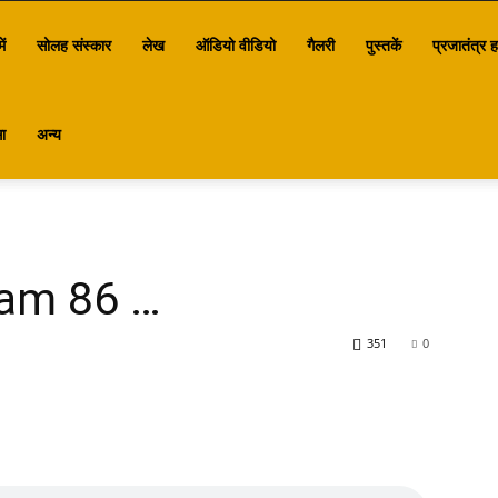
ें
सोलह संस्कार
लेख
ऑडियो वीडियो
गैलरी
पुस्तकें
प्रजातंत्र ह
ा
अन्य
Sam 86 …
351
0