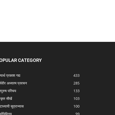
OPULAR CATEGORY
यार्थ प्रकाश गद्य
433
्यवीर अध्यात्म प्रवचन
285
ापुरुष परिचय
133
स्कृत सीखें
103
टाध्यायी सूत्राभ्यास
100
्याभिविनय
99