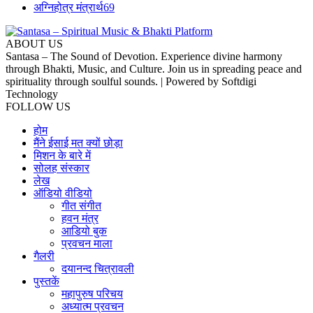
अग्निहोत्र मंत्रार्थ
69
ABOUT US
Santasa – The Sound of Devotion. Experience divine harmony
through Bhakti, Music, and Culture. Join us in spreading peace and
spirituality through soulful sounds. | Powered by Softdigi
Technology
FOLLOW US
होम
मैंने ईसाई मत क्यों छोड़ा
मिशन के बारे में
सोलह संस्कार
लेख
ऑडियो वीडियो
गीत संगीत
हवन मंत्र
आडियो बुक
प्रवचन माला
गैलरी
दयानन्द चित्रावली
पुस्तकें
महापुरुष परिचय
अध्यात्म प्रवचन