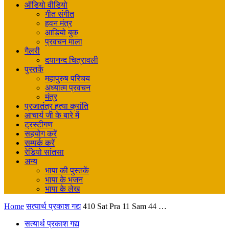
ऑडियो वीडियो
गीत संगीत
हवन मंत्र
आडियो बुक
प्रवचन माला
गैलरी
दयानन्द चित्रावली
पुस्तकें
महापुरुष परिचय
अध्यात्म प्रवचन
मंत्र
प्रजातंत्र हत्या क्रांति
आचार्य जी के बारे में
ट्रस्टीगण
सहयोग करें
सम्पर्क करें
रेडियो सांतसा
अन्य
भापा की पुस्तकें
भापा के भजन
भापा के लेख
Home
सत्यार्थ प्रकाश गद्य
410 Sat Pra 11 Sam 44 …
सत्यार्थ प्रकाश गद्य