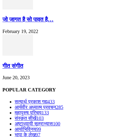
जो जागत है सो पावत है…
February 19, 2022
गीत संगीत
June 20, 2023
POPULAR CATEGORY
सत्यार्थ प्रकाश गद्य
433
आर्यवीर अध्यात्म प्रवचन
285
महापुरुष परिचय
133
संस्कृत सीखें
103
अष्टाध्यायी सूत्राभ्यास
100
आर्याभिविनय
99
भापा के लेख
97