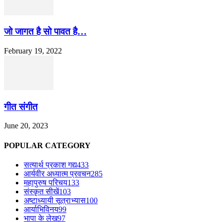
जो जागत है सो पावत है…
February 19, 2022
गीत संगीत
June 20, 2023
POPULAR CATEGORY
सत्यार्थ प्रकाश गद्य
433
आर्यवीर अध्यात्म प्रवचन
285
महापुरुष परिचय
133
संस्कृत सीखें
103
अष्टाध्यायी सूत्राभ्यास
100
आर्याभिविनय
99
भापा के लेख
97