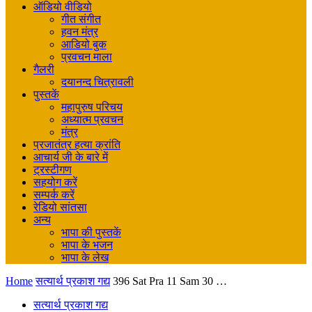
ऑडियो वीडियो
गीत संगीत
हवन मंत्र
आडियो बुक
प्रवचन माला
गैलरी
दयानन्द चित्रावली
पुस्तकें
महापुरुष परिचय
अध्यात्म प्रवचन
मंत्र
प्रजातंत्र हत्या क्रांति
आचार्य जी के बारे में
ट्रस्टीगण
सहयोग करें
सम्पर्क करें
रेडियो सांतसा
अन्य
भापा की पुस्तकें
भापा के भजन
भापा के लेख
Home
सत्यार्थ प्रकाश गद्य
396 Sat Pra 11 Sam 30 …
सत्यार्थ प्रकाश गद्य