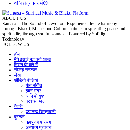
अग्निहोत्र मंत्रार्थ
69
ABOUT US
Santasa – The Sound of Devotion. Experience divine harmony
through Bhakti, Music, and Culture. Join us in spreading peace and
spirituality through soulful sounds. | Powered by Softdigi
Technology
FOLLOW US
होम
मैंने ईसाई मत क्यों छोड़ा
मिशन के बारे में
सोलह संस्कार
लेख
ऑडियो वीडियो
गीत संगीत
हवन मंत्र
आडियो बुक
प्रवचन माला
गैलरी
दयानन्द चित्रावली
पुस्तकें
महापुरुष परिचय
अध्यात्म प्रवचन