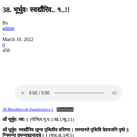
38. भूर्भुवः स्वर्द्यौरिव.. १..!!
By
admin
-
March 10, 2022
0
458
38 Bhurbhuvah Swardewriva 1
Download
ओं भूर्भुवः स्वः।
(गोभिल.गृ.प.1/खं.1/सू.11)
ओं भूर्भुवः स्वर्द्यौरिव भूम्ना पृथिवीव वरिम्णा। तस्यास्ते पृथिवि देवयजनि पृष्ठे ऽ
ग्निमन्ना दमन्नाद्यायादधे।।
(यजृ.अ.3/मं.5)