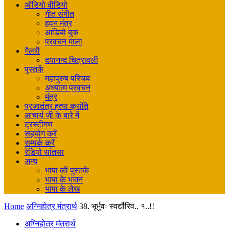
ऑडियो वीडियो
गीत संगीत
हवन मंत्र
आडियो बुक
प्रवचन माला
गैलरी
दयानन्द चित्रावली
पुस्तकें
महापुरुष परिचय
अध्यात्म प्रवचन
मंत्र
प्रजातंत्र हत्या क्रांति
आचार्य जी के बारे में
ट्रस्टीगण
सहयोग करें
सम्पर्क करें
रेडियो सांतसा
अन्य
भापा की पुस्तकें
भापा के भजन
भापा के लेख
Home
अग्निहोत्र मंत्रार्थ
38. भूर्भुवः स्वर्द्यौरिव.. १..!!
अग्निहोत्र मंत्रार्थ