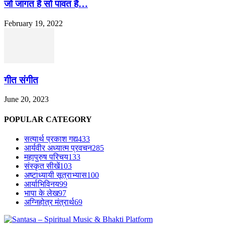
जो जागत है सो पावत है…
February 19, 2022
गीत संगीत
June 20, 2023
POPULAR CATEGORY
सत्यार्थ प्रकाश गद्य
433
आर्यवीर अध्यात्म प्रवचन
285
महापुरुष परिचय
133
संस्कृत सीखें
103
अष्टाध्यायी सूत्राभ्यास
100
आर्याभिविनय
99
भापा के लेख
97
अग्निहोत्र मंत्रार्थ
69