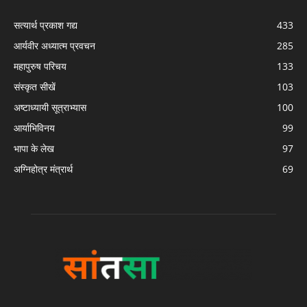
सत्यार्थ प्रकाश गद्य
433
आर्यवीर अध्यात्म प्रवचन
285
महापुरुष परिचय
133
संस्कृत सीखें
103
अष्टाध्यायी सूत्राभ्यास
100
आर्याभिविनय
99
भापा के लेख
97
अग्निहोत्र मंत्रार्थ
69