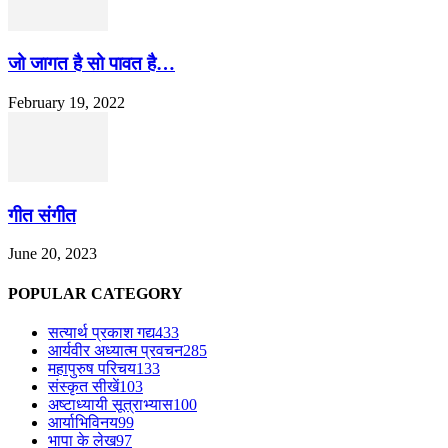
जो जागत है सो पावत है…
February 19, 2022
गीत संगीत
June 20, 2023
POPULAR CATEGORY
सत्यार्थ प्रकाश गद्य
433
आर्यवीर अध्यात्म प्रवचन
285
महापुरुष परिचय
133
संस्कृत सीखें
103
अष्टाध्यायी सूत्राभ्यास
100
आर्याभिविनय
99
भापा के लेख
97