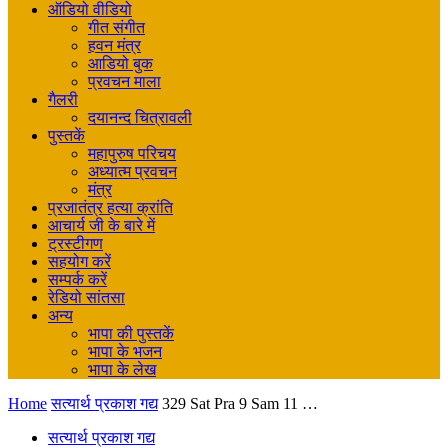
ऑडियो वीडियो
गीत संगीत
हवन मंत्र
आडियो बुक
प्रवचन माला
गैलरी
दयानन्द चित्रावली
पुस्तकें
महापुरुष परिचय
अध्यात्म प्रवचन
मंत्र
प्रजातंत्र हत्या क्रांति
आचार्य जी के बारे में
ट्रस्टीगण
सहयोग करें
सम्पर्क करें
रेडियो सांतसा
अन्य
भापा की पुस्तकें
भापा के भजन
भापा के लेख
Home
सत्यार्थ प्रकाश गद्य
329 Sat Pra 9 Sam 11 …
सत्यार्थ प्रकाश गद्य