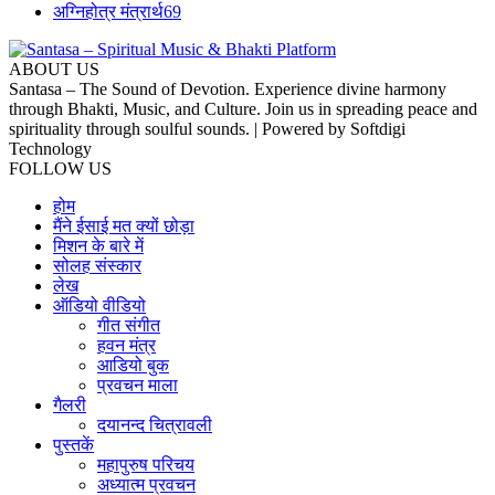
अग्निहोत्र मंत्रार्थ
69
ABOUT US
Santasa – The Sound of Devotion. Experience divine harmony
through Bhakti, Music, and Culture. Join us in spreading peace and
spirituality through soulful sounds. | Powered by Softdigi
Technology
FOLLOW US
होम
मैंने ईसाई मत क्यों छोड़ा
मिशन के बारे में
सोलह संस्कार
लेख
ऑडियो वीडियो
गीत संगीत
हवन मंत्र
आडियो बुक
प्रवचन माला
गैलरी
दयानन्द चित्रावली
पुस्तकें
महापुरुष परिचय
अध्यात्म प्रवचन