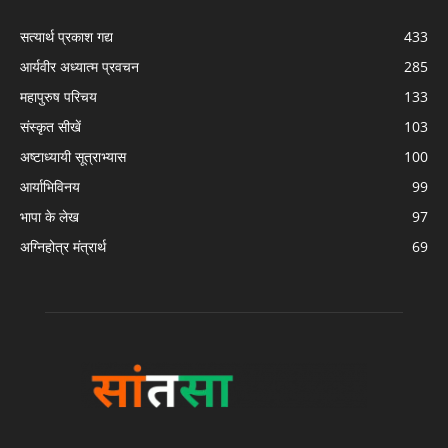
सत्यार्थ प्रकाश गद्य
433
आर्यवीर अध्यात्म प्रवचन
285
महापुरुष परिचय
133
संस्कृत सीखें
103
अष्टाध्यायी सूत्राभ्यास
100
आर्याभिविनय
99
भापा के लेख
97
अग्निहोत्र मंत्रार्थ
69