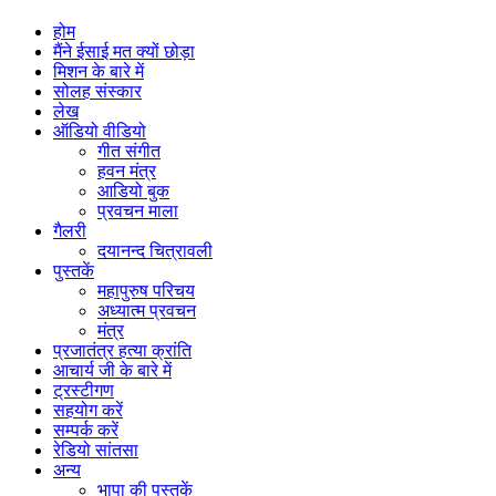
होम
मैंने ईसाई मत क्यों छोड़ा
मिशन के बारे में
सोलह संस्कार
लेख
ऑडियो वीडियो
गीत संगीत
हवन मंत्र
आडियो बुक
प्रवचन माला
गैलरी
दयानन्द चित्रावली
पुस्तकें
महापुरुष परिचय
अध्यात्म प्रवचन
मंत्र
प्रजातंत्र हत्या क्रांति
आचार्य जी के बारे में
ट्रस्टीगण
सहयोग करें
सम्पर्क करें
रेडियो सांतसा
अन्य
भापा की पुस्तकें