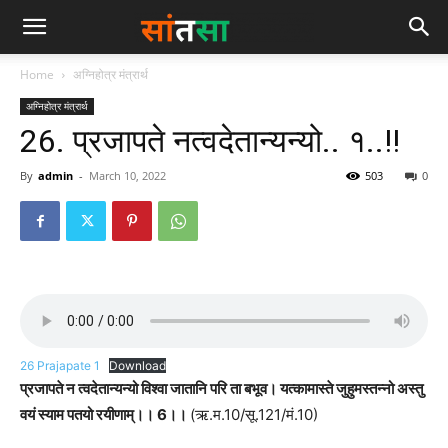
Home
अग्निहोत्र मंत्रार्थ
अग्निहोत्र मंत्रार्थ
26. प्रजापते नत्वदेतान्यन्यो.. १..!!
By
admin
-
March 10, 2022
503
0
26 Prajapate 1
Download
प्रजापते न त्वदेतान्यन्यो विश्वा जातानि परि ता बभूव। यत्कामास्ते जुहुमस्तन्नो अस्तु
वयं स्याम पतयो रयीणाम्।।
6।।
(ऋ.म.10/सू.121/मं.10)