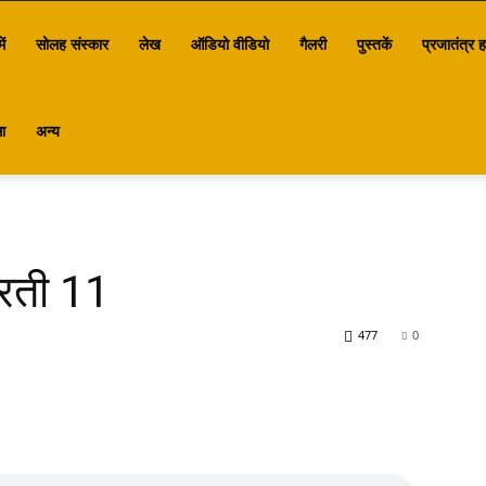
ें
सोलह संस्कार
लेख
ऑडियो वीडियो
गैलरी
पुस्तकें
प्रजातंत्र ह
ा
अन्य
रती 11
477
0