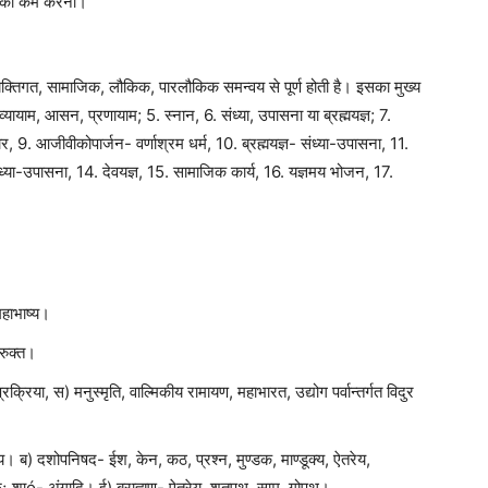
वों को कम करना।
े व्यक्तिगत, सामाजिक, लौकिक, पारलौकिक समन्वय से पूर्ण होती है। इसका मुख्य
यायाम, आसन, प्रणायाम; 5. स्नान, 6. संध्या, उपासना या ब्रह्मयज्ञ; 7.
हार, 9. आजीवीकोपार्जन- वर्णाश्रम धर्म, 10. ब्रह्मयज्ञ- संध्या-उपासना, 11.
संध्या-उपासना, 14. देवयज्ञ, 15. सामाजिक कार्य, 16. यज्ञमय भोजन, 17.
महाभाष्य।
रुक्त।
रक्रिया, स) मनुस्मृति, वाल्मिकीय रामायण, महाभारत, उद्योग पर्वान्तर्गत विदुर
ख्य। ब) दशोपनिषद- ईश, केन, कठ, प्रश्न, मुण्डक, माण्डूक्य, ऐतरेय,
द) छः शाó- अंगादि। ई) ब्राह्मण- ऐतरेय, शतपथ, साम, गोपथ।