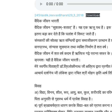
245VaidikJeevanBharati29_3_2016
Download
वैदिक जीवन भारती
वैदिक जीवन ”सुशतम्-शतात्“ है। यह एक ऋजु पथ है। इस ऋ
इतना बड़ा कर देते हैं कि पलांश में सिमट जाते हैं।
संस्कारों की सोलह ऋत संन्धियों द्वारा समाजीकरण उत्थान है शत व
वानप्रस्थ, संन्यास सुसमाज तथा व्यक्ति निर्माण है शत वर्ष।
वैदिक जीवन में शत वर्ष कदम हैं ऋत्विज गढ़े परान्त सफर 
क्रमशः यही है वैदिक जीवन भारती।
मेरे स्वर्गीय पिताश्री डॉ.त्रिलोकीनाथ जी क्षत्रिय द्वारा प्रण
आचार्य दार्शनेय जी लोकेश द्वारा रचित श्री मोहन कृति आर्ष त
विवाह
अ) विद्या, विनय, शील, रूप, आयु, बल, कुल, शरीरादि का पर
पिता अनुमति से गृहस्थ धर्म में प्रवेश विवाह है।
ब) पूर्ण ब्रह्मचर्यव्रत धारण करके विद्या-बल को प्राप्त करना
परस्पर प्रीतियुक्त होकर, विधि अनुसार सन्तान उत्पत्ति और