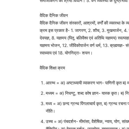
समाजीकरण का श्रेष्ठ विधान। 5. वर्ण व्यवस्था के दुष्प्रभा
वैदिक दैनिक जीवन
वैदिक दैनिक जीवन संस्कारों, आश्रमों, वर्णों की व्यवस्था क
क्रम इस प्रकार है- 1. जागरण, 2. शौच, 3. मुखमार्जन, 4. व्
देवयज्ञ, 8. यज्ञमय (पितृ, बलिवैश्व एवं अतिथि यज्ञमय) स्वल्पा
यज्ञमय भोजन, 12. जीविकोपार्जन वर्ण धर्म, 13. ब्रह्मयज्ञ- 
स्वाध्याय एवं 18. योगनिद्रा- शयन।
वैदिक शिक्षा क्रम
आरम्भ = अ) अष्टाध्यायी व्याकरण भाग- पाणिनी कृत ब) 
मध्यम = अ) निघण्टु, शब्द कोष ज्ञान- यास्क कृत। ब) नि
मध्य = अ) छन्द ग्रन्थ पिंगलाचार्य कृत, ब) ग्रन्थ रचना प्
नीति।
उच्च = अ) पंचदर्शन- मीमांसा, वैशेषिक, न्याय, योग, सां
तैत्तिरीय। स) वेदान्त दर्शन- छान्दोग्य, बृहदारण्यक। 