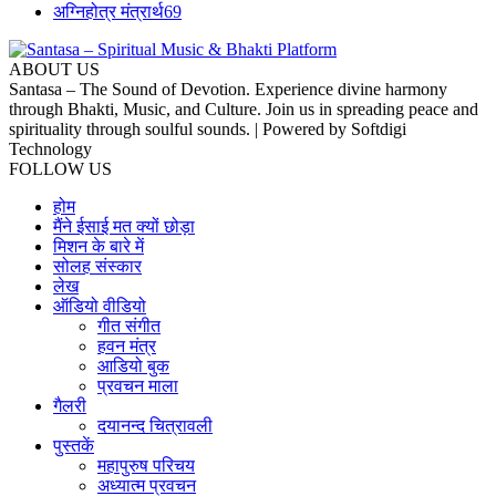
अग्निहोत्र मंत्रार्थ
69
ABOUT US
Santasa – The Sound of Devotion. Experience divine harmony
through Bhakti, Music, and Culture. Join us in spreading peace and
spirituality through soulful sounds. | Powered by Softdigi
Technology
FOLLOW US
होम
मैंने ईसाई मत क्यों छोड़ा
मिशन के बारे में
सोलह संस्कार
लेख
ऑडियो वीडियो
गीत संगीत
हवन मंत्र
आडियो बुक
प्रवचन माला
गैलरी
दयानन्द चित्रावली
पुस्तकें
महापुरुष परिचय
अध्यात्म प्रवचन