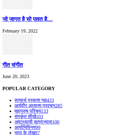
जो जागत है सो पावत है…
February 19, 2022
गीत संगीत
June 20, 2023
POPULAR CATEGORY
सत्यार्थ प्रकाश गद्य
433
आर्यवीर अध्यात्म प्रवचन
285
महापुरुष परिचय
133
संस्कृत सीखें
103
अष्टाध्यायी सूत्राभ्यास
100
आर्याभिविनय
99
भापा के लेख
97