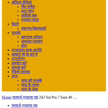
ऑडियो वीडियो
गीत संगीत
हवन मंत्र
आडियो बुक
प्रवचन माला
गैलरी
दयानन्द चित्रावली
पुस्तकें
महापुरुष परिचय
अध्यात्म प्रवचन
मंत्र
प्रजातंत्र हत्या क्रांति
आचार्य जी के बारे में
ट्रस्टीगण
सहयोग करें
सम्पर्क करें
रेडियो सांतसा
अन्य
भापा की पुस्तकें
भापा के भजन
भापा के लेख
Home
सत्यार्थ प्रकाश गद्य
242 Sat Pra 7 Sam 49 …
सत्यार्थ प्रकाश गद्य