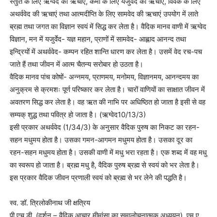
स्तुति के लिए ऋग्वेद की ऋचाएं, कर्मों के लिए यजुर्वेद की ऋचाएं, विवेक के लिए
अथर्ववेद की ऋचाएं तथा आत्मदीप्ति के लिए सामवेद की ऋचाएं उपयोग में लाते
ब्रह्म तथा जगत का विज्ञान स्वयं में सिद्ध कर लेता है। वैदिक मानव वाणी में ऋग्वेद
विज्ञान, मन में यजुर्वेद- यज्ञ महान, प्राणों में सामवेद- आह्लाद आनन्द तथा
इन्द्रियों में अथर्ववेद- कम्पन रहित शान्ति धारण कर लेता है। उसमें वेद रच-पच
जाते हैं तथा जीवन में आत्म चैतन्य सरोबार हो उठता है।
वैदिक मानव पांच कोषों- अन्नमय, प्राणमय, मनोमय, विज्ञानमय, आनन्दमय का
अनुक्रम से क्रमशः पूर्ण परिष्कार कर लेता है। चारों वाणियों का साक्षात जीवन में
अवतरण सिद्ध कर लेता है। वह ऋत की नाभि पर अधिष्ठित हो जाता है इसी से वह
सम्यक् शुद्ध तथा पवित्र हो जाता है। (ऋग्वेद10/13/3)
इसी प्रकार अथर्ववेद (1/34/3) के अनुसार वैदिक पुरुष का निकट का रहन-
सहन मधुमय होता है। उसका गमन-आगमन मधुमय होता है। उसका दूर का
रहन-सहन मधुमय होता है। उसकी वाणी में मधु भरा रहता है। एक शब्द में वह मधु
का स्वरूप हो जाता है। ब्रह्म मधु है, वैदिक पुरुष ब्रह्म से स्वयं को भर लेता है।
इस प्रकार वैदिक जीवन प्रणाली स्वयं को ब्रह्म से भर लेने की पद्धति है।
स्व. डॉ. त्रिलोकीनाथ जी क्षत्रिय
पी.एच.डी. (दर्शन – वैदिक आचार मीमांसा का समालोचनात्मक अध्ययन), एम.ए.