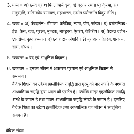
मध्य = अ) छन्द ग्रन्थ पिंगलाचार्य कृत, ब) ग्रन्थ रचना प्रक्रिया, स)
मनुस्मृति, वाल्मिकीय रामायण, महाभारत, उद्योग पर्वान्तर्गत विदुर नीति।
उच्च = अ) पंचदर्शन- मीमांसा, वैशेषिक, न्याय, योग, सांख्य। ब) दशोपनिषद-
ईश, केन, कठ, प्रश्न, मुण्डक, माण्डूक्य, ऐतरेय, तैत्तिरीय। स) वेदान्त दर्शन-
छान्दोग्य, बृहदारण्यक। द) छः शाó- अंगादि। ई) ब्राह्मण- ऐतरेय, शतपथ,
साम, गोपथ।
उच्चतर = वेद एवं आधुनिक विज्ञान।
उच्चतम = इनका जीवन में अवतरण प्रयास एवं आधुनिक विज्ञान से
समन्वय।
वैदिक शिक्षण का उद्देश्य इहलौकिक समृद्धि द्वारा मृत्यु को पार करने के पश्चात
आध्यात्मिक समृद्धि द्वारा अमृत की प्राप्ति है। क्योंकि मात्र इहलौकिक समृद्धि
अन्धे के समान है तथा मात्र आध्यात्मिक समृद्धि लंगडे के समान है। इसलिए
वैदिक शिक्षा का उद्देश्य इहलौकिक तथा आध्यात्मिक का जीवन में सन्तुलित
संयमन है।
वैदिक संध्या