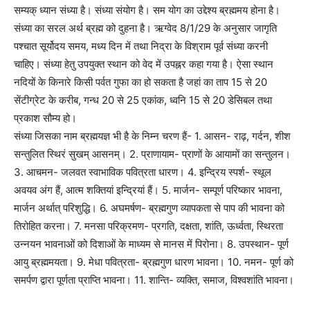
सम्यक् ध्यान संध्या है। संध्या संयोग है। सम योग का उद्देश्य ब्रह्ममय होना है।
संध्या का सरल अर्थ ब्रह्म को दुहना है। ऋग्वेद 8/1/29 के अनुसार जागृति
पश्चात सूर्योदय समय, मध्य दिन में तथा निद्रा के विश्राम पूर्व संध्या करनी
चाहिए। संध्या हेतु उपयुक्त स्थान को वेद में उपह्नर कहा गया है। ऐसा स्थान
नदियों के किनारे किसी पर्वत गुफा का हो सकता है जहां का ताप 15 से 20
सेंटीग्रेट के करीब, गन्ध 20 से 25 एकांक, ध्वनि 15 से 20 डेसिबल तथा
प्रकाश सौम्य हो।
संध्या जिसका नाम ब्रह्मयज्ञ भी है के निम्न चरण हैं- 1. आसन- राढ़, गर्दन, शीश
सन्तुलित स्थिरं सुखम् आसनम्। 2. प्राणायाम- प्राणों के आयामों का सन्तुलन।
3. आचमन- जलवत स्वाभाविक पवित्रता धारण। 4. इन्द्रिय स्पर्श- स्थूल
अवयव अंग हैं, आत्म शक्तियां इन्द्रियां हैं। 5. मार्जन- सम्पूर्ण परिष्कार भावना,
मार्जन अर्थात् परिशुद्धि। 6. अघमर्षण- ब्रह्मगुण व्यापकता से पाप की भावना को
तिरोहित करना। 7. मनसा परिक्रमण- प्रगति, दक्षता, शांति, ऊर्ध्वता, स्थिरता
उन्नयन भावनाओं को दिशाओं के माध्यम से मानस में पिरोना। 8. उपस्थान- पूर्ण
आयु ब्रह्ममयता। 9. मेधा पवित्रता- ब्रह्मगुण धारण भावना। 10. नमन- पूर्ण को
समर्पण द्वारा पूर्णता प्राप्ति भावना। 11. शान्ति- व्यक्ति, समाज, विश्वशांति भावना।