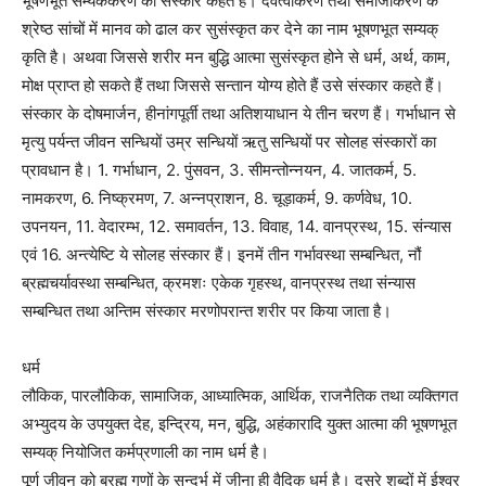
भूषणभूत सम्यककरण को संस्कार कहते हैं। देवत्वीकरण तथा समाजीकरण के
श्रेष्ठ सांचों में मानव को ढाल कर सुसंस्कृत कर देने का नाम भूषणभूत सम्यक्
कृति है। अथवा जिससे शरीर मन बुद्धि आत्मा सुसंस्कृत होने से धर्म, अर्थ, काम,
मोक्ष प्राप्त हो सकते हैं तथा जिससे सन्तान योग्य होते हैं उसे संस्कार कहते हैं।
संस्कार के दोषमार्जन, हीनांगपूर्ती तथा अतिशयाधान ये तीन चरण हैं। गर्भाधान से
मृत्यु पर्यन्त जीवन सन्धियों उम्र सन्धियों ऋतु सन्धियों पर सोलह संस्कारों का
प्रावधान है। 1. गर्भाधान, 2. पुंसवन, 3. सीमन्तोन्नयन, 4. जातकर्म, 5.
नामकरण, 6. निष्क्रमण, 7. अन्नप्राशन, 8. चूड़ाकर्म, 9. कर्णवेध, 10.
उपनयन, 11. वेदारम्भ, 12. समावर्तन, 13. विवाह, 14. वानप्रस्थ, 15. संन्यास
एवं 16. अन्त्येष्टि ये सोलह संस्कार हैं। इनमें तीन गर्भावस्था सम्बन्धित, नौं
ब्रह्मचर्यावस्था सम्बन्धित, क्रमशः एकेक गृहस्थ, वानप्रस्थ तथा संन्यास
सम्बन्धित तथा अन्तिम संस्कार मरणोपरान्त शरीर पर किया जाता है।
धर्म
लौकिक, पारलौकिक, सामाजिक, आध्यात्मिक, आर्थिक, राजनैतिक तथा व्यक्तिगत
अभ्युदय के उपयुक्त देह, इन्द्रिय, मन, बुद्धि, अहंकारादि युक्त आत्मा की भूषणभूत
सम्यक् नियोजित कर्मप्रणाली का नाम धर्म है।
पूर्ण जीवन को ब्रह्म गुणों के सन्दर्भ में जीना ही वैदिक धर्म है। दूसरे शब्दों में ईश्वर