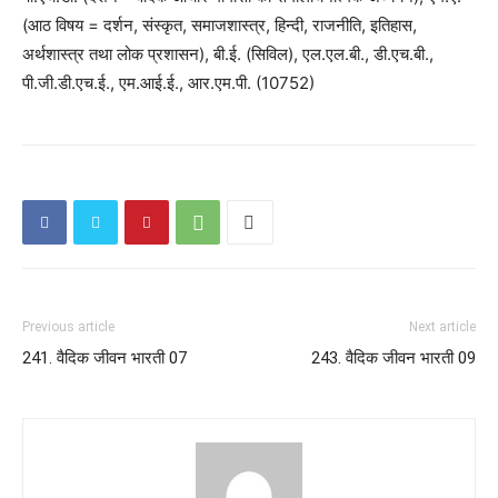
(आठ विषय = दर्शन, संस्कृत, समाजशास्त्र, हिन्दी, राजनीति, इतिहास,
अर्थशास्त्र तथा लोक प्रशासन), बी.ई. (सिविल), एल.एल.बी., डी.एच.बी.,
पी.जी.डी.एच.ई., एम.आई.ई., आर.एम.पी. (10752)
Previous article
Next article
241. वैदिक जीवन भारती 07
243. वैदिक जीवन भारती 09