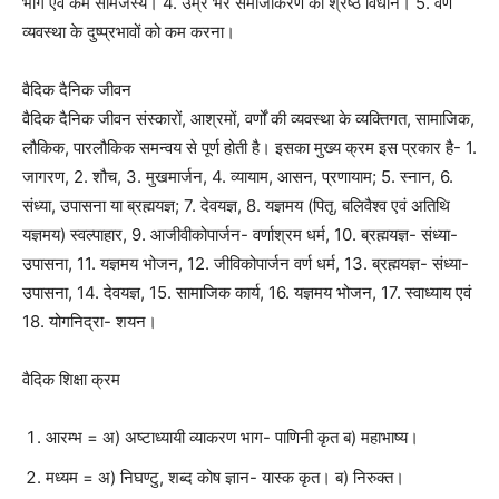
भोग एवं कर्म सामंजस्य। 4. उम्र भर समाजीकरण का श्रेष्ठ विधान। 5. वर्ण
व्यवस्था के दुष्प्रभावों को कम करना।
वैदिक दैनिक जीवन
वैदिक दैनिक जीवन संस्कारों, आश्रमों, वर्णों की व्यवस्था के व्यक्तिगत, सामाजिक,
लौकिक, पारलौकिक समन्वय से पूर्ण होती है। इसका मुख्य क्रम इस प्रकार है- 1.
जागरण, 2. शौच, 3. मुखमार्जन, 4. व्यायाम, आसन, प्रणायाम; 5. स्नान, 6.
संध्या, उपासना या ब्रह्मयज्ञ; 7. देवयज्ञ, 8. यज्ञमय (पितृ, बलिवैश्व एवं अतिथि
यज्ञमय) स्वल्पाहार, 9. आजीवीकोपार्जन- वर्णाश्रम धर्म, 10. ब्रह्मयज्ञ- संध्या-
उपासना, 11. यज्ञमय भोजन, 12. जीविकोपार्जन वर्ण धर्म, 13. ब्रह्मयज्ञ- संध्या-
उपासना, 14. देवयज्ञ, 15. सामाजिक कार्य, 16. यज्ञमय भोजन, 17. स्वाध्याय एवं
18. योगनिद्रा- शयन।
वैदिक शिक्षा क्रम
आरम्भ = अ) अष्टाध्यायी व्याकरण भाग- पाणिनी कृत ब) महाभाष्य।
मध्यम = अ) निघण्टु, शब्द कोष ज्ञान- यास्क कृत। ब) निरुक्त।