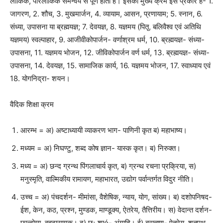
लौकिक, पारलौकिक समन्वय से पूर्ण होती है। इसका मुख्य क्रम इस प्रकार है- 1.
जागरण, 2. शौच, 3. मुखमार्जन, 4. व्यायाम, आसन, प्रणायाम; 5. स्नान, 6.
संध्या, उपासना या ब्रह्मयज्ञ; 7. देवयज्ञ, 8. यज्ञमय (पितृ, बलिवैश्व एवं अतिथि
यज्ञमय) स्वल्पाहार, 9. आजीवीकोपार्जन- वर्णाश्रम धर्म, 10. ब्रह्मयज्ञ- संध्या-
उपासना, 11. यज्ञमय भोजन, 12. जीविकोपार्जन वर्ण धर्म, 13. ब्रह्मयज्ञ- संध्या-
उपासना, 14. देवयज्ञ, 15. सामाजिक कार्य, 16. यज्ञमय भोजन, 17. स्वाध्याय एवं
18. योगनिद्रा- शयन।
वैदिक शिक्षा क्रम
आरम्भ = अ) अष्टाध्यायी व्याकरण भाग- पाणिनी कृत ब) महाभाष्य।
मध्यम = अ) निघण्टु, शब्द कोष ज्ञान- यास्क कृत। ब) निरुक्त।
मध्य = अ) छन्द ग्रन्थ पिंगलाचार्य कृत, ब) ग्रन्थ रचना प्रक्रिया, स)
मनुस्मृति, वाल्मिकीय रामायण, महाभारत, उद्योग पर्वान्तर्गत विदुर नीति।
उच्च = अ) पंचदर्शन- मीमांसा, वैशेषिक, न्याय, योग, सांख्य। ब) दशोपनिषद-
ईश, केन, कठ, प्रश्न, मुण्डक, माण्डूक्य, ऐतरेय, तैत्तिरीय। स) वेदान्त दर्शन-
छान्दोग्य, बृहदारण्यक। द) छः शाó- अंगादि। ई) ब्राह्मण- ऐतरेय, शतपथ,