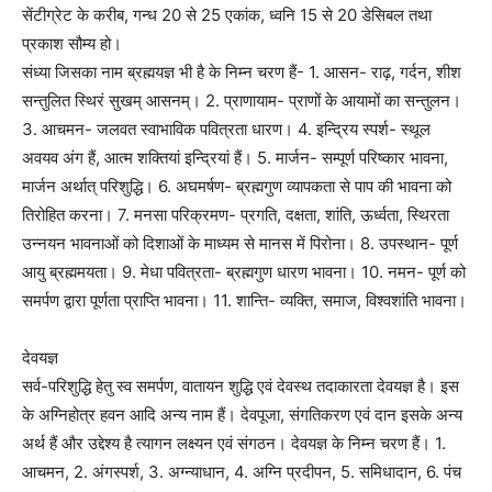
सेंटीग्रेट के करीब, गन्ध 20 से 25 एकांक, ध्वनि 15 से 20 डेसिबल तथा
प्रकाश सौम्य हो।
संध्या जिसका नाम ब्रह्मयज्ञ भी है के निम्न चरण हैं- 1. आसन- राढ़, गर्दन, शीश
सन्तुलित स्थिरं सुखम् आसनम्। 2. प्राणायाम- प्राणों के आयामों का सन्तुलन।
3. आचमन- जलवत स्वाभाविक पवित्रता धारण। 4. इन्द्रिय स्पर्श- स्थूल
अवयव अंग हैं, आत्म शक्तियां इन्द्रियां हैं। 5. मार्जन- सम्पूर्ण परिष्कार भावना,
मार्जन अर्थात् परिशुद्धि। 6. अघमर्षण- ब्रह्मगुण व्यापकता से पाप की भावना को
तिरोहित करना। 7. मनसा परिक्रमण- प्रगति, दक्षता, शांति, ऊर्ध्वता, स्थिरता
उन्नयन भावनाओं को दिशाओं के माध्यम से मानस में पिरोना। 8. उपस्थान- पूर्ण
आयु ब्रह्ममयता। 9. मेधा पवित्रता- ब्रह्मगुण धारण भावना। 10. नमन- पूर्ण को
समर्पण द्वारा पूर्णता प्राप्ति भावना। 11. शान्ति- व्यक्ति, समाज, विश्वशांति भावना।
देवयज्ञ
सर्व-परिशुद्धि हेतु स्व समर्पण, वातायन शुद्धि एवं देवस्थ तदाकारता देवयज्ञ है। इस
के अग्निहोत्र हवन आदि अन्य नाम हैं। देवपूजा, संगतिकरण एवं दान इसके अन्य
अर्थ हैं और उद्देश्य है त्यागन लक्ष्यन एवं संगठन। देवयज्ञ के निम्न चरण हैं। 1.
आचमन, 2. अंगस्पर्श, 3. अग्न्याधान, 4. अग्नि प्रदीपन, 5. समिधादान, 6. पंच