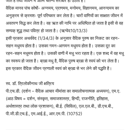
जाते हैं तथा जीवन में आत्म चैतन्य सरोबार हो उठता है।
वैदिक मानव पांच कोषों- अन्नमय, प्राणमय, मनोमय, विज्ञानमय, आनन्दमय का
अनुक्रम से क्रमशः पूर्ण परिष्कार कर लेता है। चारों वाणियों का साक्षात जीवन में
अवतरण सिद्ध कर लेता है। वह ऋत की नाभि पर अधिष्ठित हो जाता है इसी से वह
सम्यक् शुद्ध तथा पवित्र हो जाता है। (ऋग्वेद10/13/3)
इसी प्रकार अथर्ववेद (1/34/3) के अनुसार वैदिक पुरुष का निकट का रहन-
सहन मधुमय होता है। उसका गमन-आगमन मधुमय होता है। उसका दूर का
रहन-सहन मधुमय होता है। उसकी वाणी में मधु भरा रहता है। एक शब्द में वह मधु
का स्वरूप हो जाता है। ब्रह्म मधु है, वैदिक पुरुष ब्रह्म से स्वयं को भर लेता है।
इस प्रकार वैदिक जीवन प्रणाली स्वयं को ब्रह्म से भर लेने की पद्धति है।
स्व. डॉ. त्रिलोकीनाथ जी क्षत्रिय
पी.एच.डी. (दर्शन – वैदिक आचार मीमांसा का समालोचनात्मक अध्ययन), एम.ए.
(आठ विषय = दर्शन, संस्कृत, समाजशास्त्र, हिन्दी, राजनीति, इतिहास,
अर्थशास्त्र तथा लोक प्रशासन), बी.ई. (सिविल), एल.एल.बी., डी.एच.बी.,
पी.जी.डी.एच.ई., एम.आई.ई., आर.एम.पी. (10752)