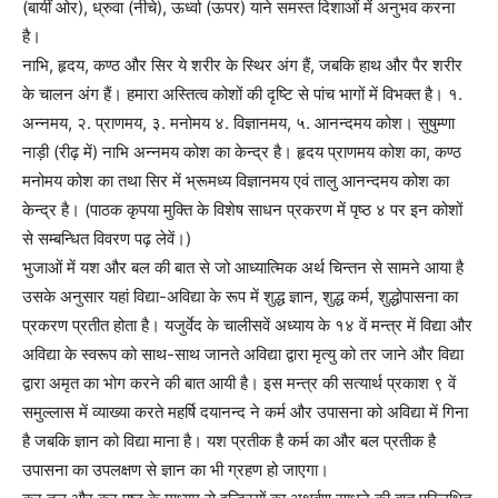
(बायीं ओर), ध्रुवा (नीचे), ऊर्ध्वा (ऊपर) याने समस्त दिशाओं में अनुभव करना
है।
नाभि, हृदय, कण्ठ और सिर ये शरीर के स्थिर अंग हैं, जबकि हाथ और पैर शरीर
के चालन अंग हैं। हमारा अस्तित्व कोशों की दृष्टि से पांच भागों में विभक्त है। १.
अन्नमय, २. प्राणमय, ३. मनोमय ४. विज्ञानमय, ५. आनन्दमय कोश। सुषुम्णा
नाड़ी (रीढ़ में) नाभि अन्नमय कोश का केन्द्र है। हृदय प्राणमय कोश का, कण्ठ
मनोमय कोश का तथा सिर में भ्रूमध्य विज्ञानमय एवं तालु आनन्दमय कोश का
केन्द्र है। (पाठक कृपया मुक्ति के विशेष साधन प्रकरण में पृष्ठ ४ पर इन कोशों
से सम्बन्धित विवरण पढ़ लेवें।)
भुजाओं में यश और बल की बात से जो आध्यात्मिक अर्थ चिन्तन से सामने आया है
उसके अनुसार यहां विद्या-अविद्या के रूप में शुद्ध ज्ञान, शुद्ध कर्म, शुद्धोपासना का
प्रकरण प्रतीत होता है। यजुर्वेद के चालीसवें अध्याय के १४ वें मन्त्र में विद्या और
अविद्या के स्वरूप को साथ-साथ जानते अविद्या द्वारा मृत्यु को तर जाने और विद्या
द्वारा अमृत का भोग करने की बात आयी है। इस मन्त्र की सत्यार्थ प्रकाश ९ वें
समुल्लास में व्याख्या करते महर्षि दयानन्द ने कर्म और उपासना को अविद्या में गिना
है जबकि ज्ञान को विद्या माना है। यश प्रतीक है कर्म का और बल प्रतीक है
उपासना का उपलक्षण से ज्ञान का भी ग्रहण हो जाएगा।