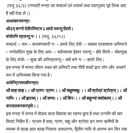
(यजु ३६/३) (गायत्री मन्त्र का शब्दार्थ एवं भावार्थ तथा पद्यानुवाद पूर्व लिख आए
हैं वहीं देख लें।)
अथाचमनमन्त्रः
ओ३म् शन्नो देवीरभिष्टय ऽ आपो भवन्तु पीतये।
शंयोरभि स्रवन्तु नः।।
(यजु. ३६/१२)
शब्दार्थ :- शम – कल्याणकारी नः – हमारे लिए देवीः – सबका प्रकाशक अभिष्टये
– मनोवांछित सुख के लिए आपः – सर्वव्यापक ईश्वर भवन्तु – होवे पीतये – मोक्षसुख
के लिए शंयोः – सुख की अभिस्रवन्तु – वर्षा करे नः – हमारे लिए।
इस मन्त्र में मानव जीवन लक्ष्य को अभिष्टी तथा पीती शब्दों द्वारा भोग और अपवर्ग
रूप में अभिव्यक्त किया गया है।
अथेन्द्रियस्पर्शमन्त्राः
ओं वाक् वाक्।। ओं प्राणः प्राणः।। ओं चक्षुश्चक्षुः।। ओं श्रोत्रं श्रोत्रम्।। ओं
नाभिः।। ओं हृदयम्।। ओं कण्ठः।। ओं शिरः।। ओं बाहुभ्यां यशोबलम्।। ओं
करतलकरकरपृष्ठे।।
इस मन्त्र में मानव में षोडस कला विकास का रहस्य छुपा है तथा उन्नति की चार
विधाएं निहित हैं। प्रथम है वाक्, प्राण, चक्षु और श्रोत्र इन सप्त ऋषियों के
माध्यम से ब्रह्म डाल ब्रह्म निकाल अवधारणा, द्वितीय नाभि से आरम्भ कर सिर तक