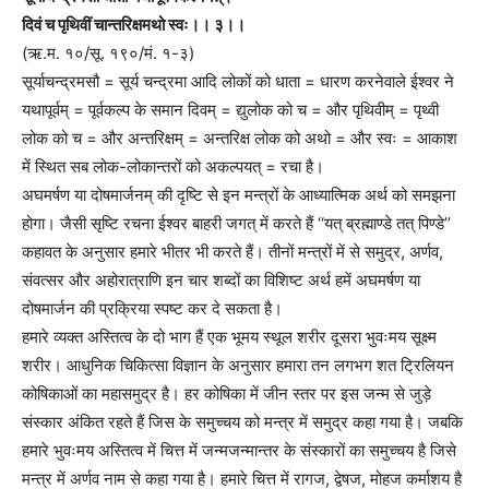
दिवं च पृथिवीं चान्तरिक्षमथो स्वः।। ३।।
(ऋ.म. १०/सू. १९०/मं. १-३)
सूर्याचन्द्रमसौ = सूर्य चन्द्रमा आदि लोकों को धाता = धारण करनेवाले ईश्वर ने
यथापूर्वम् = पूर्वकल्प के समान दिवम् = द्युलोक को च = और पृथिवीम् = पृथ्वी
लोक को च = और अन्तरिक्षम् = अन्तरिक्ष लोक को अथो = और स्वः = आकाश
में स्थित सब लोक-लोकान्तरों को अकल्पयत् = रचा है।
अघमर्षण या दोषमार्जनम् की दृष्टि से इन मन्त्रों के आध्यात्मिक अर्थ को समझना
होगा। जैसी सृष्टि रचना ईश्वर बाहरी जगत् में करते हैं ‘‘यत् ब्रह्माण्डे तत् पिण्डे’’
कहावत के अनुसार हमारे भीतर भी करते हैं। तीनों मन्त्रों में से समुद्र, अर्णव,
संवत्सर और अहोरात्राणि इन चार शब्दों का विशिष्ट अर्थ हमें अघमर्षण या
दोषमार्जन की प्रक्रिया स्पष्ट कर दे सकता है।
हमारे व्यक्त अस्तित्व के दो भाग हैं एक भूमय स्थूल शरीर दूसरा भुवःमय सूक्ष्म
शरीर। आधुनिक चिकित्सा विज्ञान के अनुसार हमारा तन लगभग शत ट्रिलियन
कोषिकाओं का महासमुद्र है। हर कोषिका में जीन स्तर पर इस जन्म से जुड़े
संस्कार अंकित रहते हैं जिस के समुच्चय को मन्त्र में समुद्र कहा गया है। जबकि
हमारे भुवःमय अस्तित्व में चित्त में जन्मजन्मान्तर के संस्कारों का समुच्चय है जिसे
मन्त्र में अर्णव नाम से कहा गया है। हमारे चित्त में रागज, द्वेषज, मोहज कर्माशय है