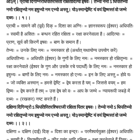
ओ३म्। प्राची दिगग्निरधिपतिरसितो रक्षितादित्या इषवः। तेभ्यो नमो ऽ धिपतिभ्यो
नमो रक्षितृभ्यो नम इषुभ्यो नम एभ्यो अस्तु। यो३स्मान्द्वेष्टि यं वयं द्विष्मस्तं वो जम्भे
दध्मः।। १।।
प्राची = सामने की (पूर्व) दिक् = दिशा का अग्निः = ज्ञानस्वरूप (ईश्वर) अधिपतिः
= स्वामी है असितः = बन्धन रहित रक्षिता = रक्षा करनेवाला है। आदित्याः =
प्राण, सूर्य की किरणें इषवः = बाण के समान हैं।
तेभ्यः = उनके लिए नमः = नमस्कार हो (अर्थात् यथायोग्य उपयोग करें)
अधिपतिभ्यः = अधिपति (ईश्वर) के गुणों के लिए नमः = नमस्कार हो रक्षितृभ्यः =
रक्षा करनेवाले (ईश्वर के गुण और उसके रचे पदार्थों) के लिए नमः = नमस्कार हो
इषुभ्यः = बाणों के लिए नमः = नमस्कार हो एभ्यः = इन के लिए अस्तु = होवे यः
= जो व्यक्ति अस्मान् = हमसे द्वेष्टि = द्वेष करता है यम् = जिससे वयम् = हम
द्विष्मः = द्वेष करते हैं तम् = उस द्वेष को वः = आप के जम्भे = न्यायरूपी जबड़े में
दध्मः = (रखकर) नष्ट करते हैं।
दक्षिणा दिगिन्द्रो ऽ धिपतिस्तिरश्चिराजी रक्षिता पितर इषवः। तेभ्यो नमो ऽ धिपतिभ्यो
नमो रक्षितृभ्यो नम इषुभ्यो नम एभ्यो अस्तु। यो३स्मान्द्वेष्टि यं वयं द्विष्मस्तं वो जम्भे
दध्मः।। २।।
दक्षिणा = दक्षिण (दाईं) दिक् = दिशा का इन्द्रः = परमैश्वर्ययुक्त (ईश्वर) अधिपतिः
= स्वामी है। तिरश्चीराजी = कीट पतंग आदि रक्षिता = रक्षा करनेवाले हैं पितरः =