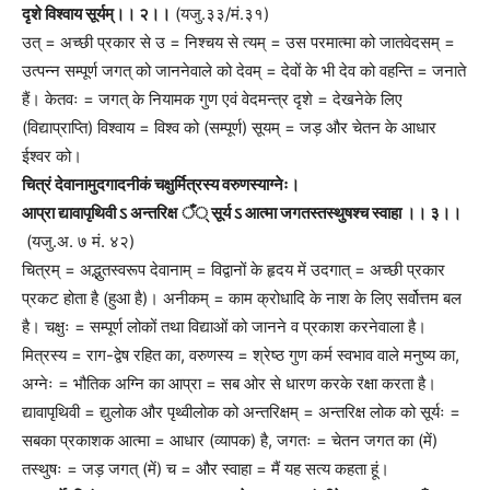
दृशे विश्वाय सूर्यम्।। २।।
(यजु.३३/मं.३१)
उत् = अच्छी प्रकार से उ = निश्चय से त्यम् = उस परमात्मा को जातवेदसम् =
उत्पन्न सम्पूर्ण जगत् को जाननेवाले को देवम् = देवों के भी देव को वहन्ति = जनाते
हैं। केतवः = जगत् के नियामक गुण एवं वेदमन्त्र दृशे = देखनेके लिए
(विद्याप्राप्ति) विश्वाय = विश्व को (सम्पूर्ण) सूयम् = जड़ और चेतन के आधार
ईश्वर को।
चित्रं देवानामुदगादनीकं चक्षुर्मित्रस्य वरुणस्याग्नेः।
आप्रा द्यावापृथिवी ऽ अन्तरिक्ष ँ् सूर्य ऽ आत्मा जगतस्तस्थुषश्च स्वाहा ।। ३।।
(यजु.अ. ७ मं. ४२)
चित्रम् = अद्भुतस्वरूप देवानाम् = विद्वानों के हृदय में उदगात् = अच्छी प्रकार
प्रकट होता है (हुआ है)। अनीकम् = काम क्रोधादि के नाश के लिए सर्वोत्तम बल
है। चक्षुः = सम्पूर्ण लोकों तथा विद्याओं को जानने व प्रकाश करनेवाला है।
मित्रस्य = राग-द्वेष रहित का, वरुणस्य = श्रेष्ठ गुण कर्म स्वभाव वाले मनुष्य का,
अग्नेः = भौतिक अग्नि का आप्रा = सब ओर से धारण करके रक्षा करता है।
द्यावापृथिवी = द्युलोक और पृथ्वीलोक को अन्तरिक्षम् = अन्तरिक्ष लोक को सूर्यः =
सबका प्रकाशक आत्मा = आधार (व्यापक) है, जगतः = चेतन जगत का (में)
तस्थुषः = जड़ जगत् (में) च = और स्वाहा = मैं यह सत्य कहता हूं।