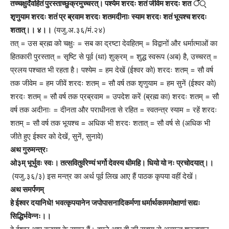
तच्चक्षुर्देवहितं पुरस्ताच्छुक्रमुच्चरत्। पश्येम शरदः शतं जीवेम शरदः शत ँ्
शृणुयाम शरदः शतं प्र ब्रवाम शरदः शतमदीनाः स्याम शरदः शतं भूयश्च शरदः
शतात्।। ४।।
(यजु.अ.३६/मं.२४)
तत् = उस ब्रह्म को चक्षुः = सब का द्रष्टा देवहितम् = विद्वानों और धर्मात्माओं का
हितकारी पुरस्तात् = सृष्टि से पूर्व (था) शुक्रम् = शुद्ध स्वरूप (अब) है, उच्चरत् =
प्रलय पश्चात भी रहता है। पश्येम = हम देखें (ईश्वर को) शरदः शतम् = सौ वर्ष
तक जीवेम = हम जीवें शरदः शतम् = सौ वर्ष तक शृणुयाम = हम सुनें (ईश्वर को)
शरदः शतम् = सौ वर्ष तक प्रब्रवाम = उपदेश करें (ब्रह्म का) शरदः शतम् = सौ
वर्ष तक अदीनाः = दीनता और पराधीनता से रहित = स्वतन्त्र स्याम = रहें शरदः
शतम् = सौ वर्ष तक भूयश्च = अधिक भी शरदः शतात् = सौ वर्ष से (अधिक भी
जीते हुए ईश्वर को देखें, सुनें, सुनावे)
अथ गुरुमन्त्रः
ओ३म् भूर्भुवः स्वः। तत्सवितुर्वरेण्यं भर्गो देवस्य धीमहि। धियो यो नः प्रचोदयात्।।
(यजु.३६/३) इस मन्त्र का अर्थ पूर्व लिख आए हैं पाठक कृपया वहीं देखें।
अथ समर्पणम्
हे ईश्वर दयानिधे! भवत्कृपयानेन जपोपासनादिकर्मणा धर्मार्थकाममोक्षाणां सद्यः
सिद्धिर्भवेन्नः।।