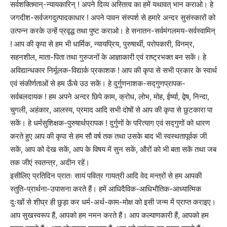
सर्वशक्तिमान्-न्यायकारिन् ! अपने दिव्य अस्तित्व का हमें यथावत् भान कराओ। हे
जगदीश-सर्वजगदुत्पादकाधार ! अपने पावन संस्पर्श से हमारे अन्दर सुसंस्कारों को
उत्पन्न करके उन्हें प्रवृद्ध तथा पुष्ट कराओ। हे सनातन-सर्वमंगलमय-सर्वस्वामिन्
! आप की कृपा से हम भी धार्मिक, न्यायप्रिय, पुरुषार्थी, परोपकारी, विनम्र,
सहनशील, माता-पिता तथा गुरुजनों के आज्ञाकारी एवं राष्ट्रभक्त बन सकें। हे
अविद्यान्धकार निर्मूलक-विद्यार्क प्रकाशक ! आप की कृपा से सभी प्रकार के स्वार्थ
एवं संकीर्णताओं से हम ऊँचे उठ सकें। हे दुर्गुणनाशक-सद्गुणप्रापक-
सर्वबलदायक ! हम अपने अन्दर छिपे काम, क्रोध, लोभ, मोह, ईर्ष्या, द्वेष, निन्दा,
चुगली, अहंकार, आलस्य, प्रमाद आदि सभी दोषों से आप की कृपा से छुटकारा पा
सकें। हे धर्मसुशिक्षक-पुरुषार्थप्रापक ! दुर्गुणों के परित्याग एवं सद्गुणों को धारण
करते हुए आप की कृपा से हम सौ वर्ष तक तथा उसके बाद भी स्वस्थतापूर्वक जी
सकें, आप को देख सकें, आप के विषय में सुन सकें, औरों को भी बता सकें तथा जब
तक जीएं स्वतन्त्र, अदीन रहें।
इसीलिए प्रतिदिन प्रातः सायं पवित्र गायत्री आदि वेद मन्त्रों से हम आपकी
स्तुति-प्रार्थना-उपासना करते हैं। हमें आधिदैविक-आधिभौतिक-आध्यात्मिक
दुःखों से शीघ्र ही छुड़ा कर धर्म-अर्थ-काम-मोक्ष को इसी जन्म में प्राप्त कराइए।
आप सुखस्वरूप हैं, आपको हम नमन करते हैं। आप कल्याणकारी हैं, आपको हम