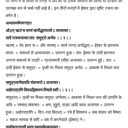
पर तीनों में से किसी भी मन्त्र में पाप की या उसके समाप्ति की किसी भी प्रकार की
प्रत्यक्ष रूप से चर्चा नहीं आई है। इन तीनों मन्त्रों में ईश्वर द्वारा सृष्टि रचना का
वर्णन है।
अथाघमर्षणमन्त्राः
ओ३म् ऋतं च सत्यं चाभीद्धात्तपसो ऽ ध्यजायत।
ततो रात्र्यजायत ततः समुद्रो अर्णवः।। १।।
ऋतम् = वेद ज्ञान च = और सत्यम् = कार्य जगत् अभीद्धात् = ईश्वर के ज्ञानमय
तपसः = सामर्थ्य से अध्यजायत = उत्पन्न हुआ। ततः ईश्वर के उसी ज्ञानमय
अनन्त सामर्थ्य से रात्री = प्रलयरूपी रात्रि अजायत = उत्पन्न हुई। ततः =
उसी ईश्वर से समुद्रः = पृथ्वी पर स्थित समुद्र अर्णवः = आकाश में स्थित जल
उत्पन्न हुआ।
समुद्रादर्णवादधि संवत्सरो ऽ अजायत।
अहोरात्राणि विदधद्विश्वस्य मिषतो वशी।। २।।
समुद्रत् = पृथ्वी पर स्थित समुद्र अर्णवात् = आकाश में स्थित जल की उत्पत्ति के
अधि = पश्चात् संवत्सरः = क्षण, मुहूर्त, प्रहर आदि काल अजायत = उत्पन्न
हुआ। अहोरात्राणि = दिन-रात विदधत् = रचे हैं विश्वस्य = सब संसार को मिषतः
= सहज स्वभाव से वशी = वश में करनेवाले (ईश्वर) ने।
सूर्याचन्द्रमसौ धाता यथापूर्वमकल्पयत्।