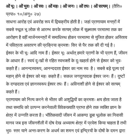
ओं भूः। ओं भुवः। ओं स्वः। ओं महः। ओं जनः। ओं तपः। ओं सत्यम्।
(तैत्ति०
प्रपा० १०/अनु० २७)
साधना आरोह एवं अवरोह रूप में द्विचक्रीय होती है। जहां प्राणायाम मन्त्रों में
सबसे स्थूल भू लोक से आरम्भ करके सत्यम् लोक में सूक्ष्मतम परमात्मा तक का
आरोहण है वहीं मार्जनमन्त्रों में समाधिस्थ होकर परमात्मा से युजित होकर अस्तित्व
में पवित्रता अवतरण की प्रक्रिया क्रमशः सिर से पैर तक की दी गई है।
ईश्वर के भी भूः आदि नाम हैं। ईश्वर भूः अर्थात् हमारे प्राणों के भी प्राण हैं, जीवन
के आधार हैं। स्वयं दुःखों से रहित स्वभक्तों के दुःखहर्ता होने से ईश्वर को भुवः
कहते हैं। आनन्दस्वरूप, आनन्ददाता ईश्वर का नाम स्वः है। सबसे बड़े पूज्य एवं
महान् होने से ईश्वर को महः कहते हैं। सकल जगदुत्पादक ईश्वर जनः हैं। दुष्टों
के दण्डदाता एवं ज्ञानस्वरूप ईश्वर तपः हैं। अविनाशी होने से ईश्वर को सत्यम्
कहते हैं।
प्राणायाम को नित्य करने से भीतर की अशुद्धियों का क्रमशः क्षय होता जाता है
तथा समाधि को उत्पन्न करनेवाली विवेकख्याति प्राप्त होने तक व्यक्ति ज्ञान के
क्षेत्र में उन्नति करता है। भौतिकवादी जीवन में आकण्ठ डूबा भूलोक का निवासी
मानव जब इस जीवनशैली में दोष देख अध्यात्म क्षेत्र में प्रवेश किया चाहता है तभी
भुवः स्तर याने अन्तःकरण के अधर्म का शमन एवं इन्द्रियों के दोषों के दमन द्वारा