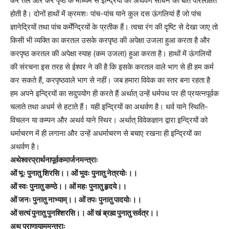
कर तल और कर पृष्ठ के माध्यम से इन्द्रियों का अथर्वण साधने की बात परिलक्षित
होती है। दोनों हाथों में क्रमशः पांच-पांच याने कुल दस ऊंगलियां हैं जो पांच
ज्ञानेद्रियों तथा पांच कर्मेंन्द्रियों के प्रतीक हैं। त्वचा रंग की दृष्टि से देखा जाए तो
किसी भी व्यक्ति का करतल उसके करपृष्ठ की अपेक्षा उजला हुआ करता है और
करपृष्ठ करतल की अपेक्षा स्याह (कम उजला) हुआ करता है। हाथों में ऊंगलियों
की संरचना इस तरह से ईश्वर ने की है कि इसके करतल वाले भाग से ही हम कर्म
कर सकते हैं, करपृष्ठवाले भाग से नहीं। जब हमारा विवेक का स्तर बना रहता है
हम अपने इन्द्रियों का सदुपयोग ही करते हैं अर्थात् उन्हें धर्मपथ पर ही प्रयत्नपूर्वक
चलाते तथा अधर्म से हटाते हैं। यही इन्द्रियों का अथर्वण है। थर्व याने स्थिति-
विचलन या कम्पन और अथर्व याने स्थिर। अर्थात् विवेकज्ञान द्वारा इन्द्रियों को
धर्माचरण में ही लगाना और उन्हें अधर्माचरण से बचाए रखना ही इन्द्रियों का
अथर्वण है।
अथेश्वरप्रार्थनापूर्वकमार्जनमन्त्राः
ओं भूः पुनातु शिरसि।। ओं भुवः पुनातु नेत्रयोः।।
ओं स्वः पुनातु कण्ठे।। ओं महः पुनातु हृदये।।
ओं जनः पुनातु नाभ्याम्।। ओं तपः पुनातु पादयोः।।
ओं सत्यं पुनातु पुनश्शिरसि।। ओं खं ब्रह्म पुनातु सर्वत्र।।
अथ प्राणायाममन्त्राः