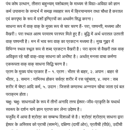
पंच कोष उत्थान, तीसरा बाहुभ्याम् यशोबलम् के माध्यम से विद्या-अविद्या को ज्ञान
कर्म उपासना के सन्दर्भ में समझ व्यवहार रूप में क्रियान्वयन तथा चौथा है करतल
एवं करपृष्ठ के रूप में दशों इन्द्रियों का अथर्वण सिद्ध करना।
साधना रूप में वाक् वाक् के मुख्य रूप से चार चरण हैं- परा, पश्यन्ती, मध्यमा और
वैखरी। परा स्थल आत्म परमात्म परस्पर मिले हुए हैं। बुद्धि में अर्थ धरातल उतरती
वाक् पश्यन्ती है। मन में भाव रूप वाक् का प्रकटन मध्यमा है। मुख गुह्वर में
विभिन्न स्थल स्थूल रूप से शब्द प्रकटन वैखरी है। परा क्रम से वैखरी तक वाक्
अविकृत रहे यही वाक्-वाक् साधना को अभीष्ट है। अर्थात् मनसा वाचा कर्मणा
एकरूपता वाक् वाक् साधना सिद्धि चरण है।
प्राण के मुख्य पांच प्रकार हैं – १. प्राण : भीतर से बाहर, २. अपान : बाहर से
भीतर, ३. समान : नाभिस्थ होकर सर्वत्र शरीर में रस पहुंचाता, ४. व्यान : सब
शरीर में चेष्टा आदि कर्म, ५. उदान : जिससे कण्ठस्थ अन्नपान खेंचा जाता एवं बल
पराक्रम होता।
चक्षुः चक्षुः साधनाओं के रूप में तीनों अनादि तत्त्व ईश्वर-जीव-प्रकृति के यथार्थ
स्वरूप के दर्शन याने ज्ञान प्राप्त कर लेना उद्देश्य है।
यजुर्वेद में आया है श्रोत्र का सम्बन्ध दिशाओं से है। श्रोत्रं श्रोत्रम् साधना द्वारा
ईश्वर के अस्तित्व को प्राची (सामने), दक्षिणा (दायीं ओर), प्रतीची (पीछे), उदीची