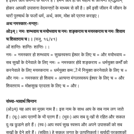
हे ईश्वर आप करुणा के सागर हैं। हमने आप ही की सहाय से अत्यन्त श्रद्धावान्
होकर आपकी उपासना वेदमन्त्रों के माध्यम से की है। हमें इसी जीवन में जीवन के
चारों पुरुषार्थ के फलों धर्म, अर्थ, काम, मोक्ष को प्राप्त कराइए।
अथ नमस्कार-मन्त्रः
ओ३म्। नमः शम्भवाय च मयोभवाय च नमः शङ्कराय च मयस्कराय च नमः शिवाय
च शिवतराय च।।
(यजु. १६/४१)
ओं शान्तिः शान्तिः शान्तिः।।
नमः = नमस्कार हो शम्भवाय = सुखस्वरूप ईश्वर के लिए च = और मयोभवाय =
सब सुखों के देनेवाले के लिए नमः = नमस्कार होवे शङ्कराय = धर्मयुक्त कर्मों को
करनेवाले के लिए मयस्कराय = धर्मयुक्त कमर्ों में नियुक्त करनेवाले के लिए च =
और नमः = नमस्कार हो शिवाय = अत्यन्त मंगलस्वरूप ईश्वर के लिए च = और
शिवतराय = मोक्षसुख प्रदाता के लिए च = और।
संध्या-भावार्थ चिन्तन
(ओ३म्) यह आप का मुख्य नाम है। इस नाम के साथ आप के सब नाम लग जाते
हैं। (भूः) आप प्राणों के भी प्राण हैं। (भुवः) आप सब दुःखों से रहित और सकल
दुःख छुडाने हारे हैं। (स्वः) आप स्वयं सुख स्वरूप और अपने उपासकों को सब
सुखों के देने हारे हैं। (सवितुः) हे सकल जगत् के उत्पत्तिकर्ता ! सूर्यादी प्रकाशकों