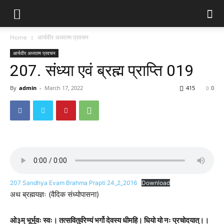
Home
आर्यवीर अध्यात्म प्रवचन
आर्यवीर अध्यात्म प्रवचन
207. संध्या एवं ब्रह्म प्राप्ति 019
By
admin
-
March 17, 2022
415
0
207 Sandhya Evam Brahma Prapti 24_2_2016
Download
अथ ब्रह्मयज्ञः (वैदिक संध्योपासना)
ओ३म् भूर्भुवः स्वः। तत्सवितुर्वरेण्यं भर्गो देवस्य धीमहि। धियो यो नः प्रचोदयात्।।