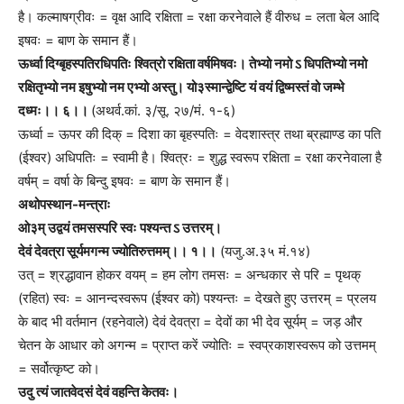
है। कल्माषग्रीवः = वृक्ष आदि रक्षिता = रक्षा करनेवाले हैं वीरुध = लता बेल आदि
इषवः = बाण के समान हैं।
ऊर्ध्वा दिग्बृहस्पतिरधिपतिः श्वित्रो रक्षिता वर्षमिषवः। तेभ्यो नमो ऽ धिपतिभ्यो नमो
रक्षितृभ्यो नम इषुभ्यो नम एभ्यो अस्तु। यो३स्मान्द्वेष्टि यं वयं द्विष्मस्तं वो जम्भे
दध्मः।। ६।।
(अथर्व.कां. ३/सू. २७/मं. १-६)
ऊर्ध्वा = ऊपर की दिक् = दिशा का बृहस्पतिः = वेदशास्त्र तथा ब्रह्माण्ड का पति
(ईश्वर) अधिपतिः = स्वामी है। श्वित्रः = शुद्ध स्वरूप रक्षिता = रक्षा करनेवाला है
वर्षम् = वर्षा के बिन्दु इषवः = बाण के समान हैं।
अथोपस्थान-मन्त्राः
ओ३म् उद्वयं तमसस्परि स्वः पश्यन्त ऽ उत्तरम्।
देवं देवत्रा सूर्यमगन्म ज्योतिरुत्तमम्।। १।।
(यजु.अ.३५ मं.१४)
उत् = श्रद्धावान होकर वयम् = हम लोग तमसः = अन्धकार से परि = पृथक्
(रहित) स्वः = आनन्दस्वरूप (ईश्वर को) पश्यन्तः = देखते हुए उत्तरम् = प्रलय
के बाद भी वर्तमान (रहनेवाले) देवं देवत्रा = देवों का भी देव सूर्यम् = जड़ और
चेतन के आधार को अगन्म = प्राप्त करें ज्योतिः = स्वप्रकाशस्वरूप को उत्तमम्
= सर्वोत्कृष्ट को।
उदु त्यं जातवेदसं देवं वहन्ति केतवः।