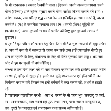
के भी प्रकाशक ! समग्र ऐश्वर्यों के दाता ! (देवस्य) आपके अत्यन्त कामना करने
योग्य (वरेण्यम्) अति श्रेष्ठ, ग्रहण करने योग्य, सर्वत्र विजयी कराने हारे (भर्गः)
क्लेश नाशक, परम पवित्र शुद्ध स्वरूप तेज का (धीमहि) हम ध्यान करते हैं, धारण
करते हैं। (यः) हे परमपिता परमात्मा आप ! (नः) हमारी (धियः) बुद्धियों को
(प्रचोदयात्) उत्तम गुणकर्म स्वभाव में प्ररित कीजिए; दुष्ट गुणकर्म स्वभाव से
छुड़ाइए।
हे प्रभो ! इस जीवन को चलाने हेतु जिन-जिन भौतिक सुख-साधनों की मुझे अपेक्षा
है, आप की कृपा से मैं सहजता से प्राप्त कर सकूं तथा इन्हें त्यागपूर्वक भोगते हुए
आप की प्राप्ति के लिए, मोक्षानन्द के लिए भी विशेष पुरुषार्थ कर सकूं। आप सब
ओर से हम पर सुखों की वर्षा कीजिए।
सन्ध्या के इस दिव्य लक्ष्य को हम सब मिलकर प्राप्त कर सकें इसलिए हमारा शरीर
स्वस्थ हो, इन्द्रियां सुदृढ़ हों। हमारे मन-बुद्धि-अन्तःकरण एवं इन्द्रियों में आप
निर्मलता प्रदान करें जिससे हम इन्हें धर्ममार्ग में सदा चलाते रहें, अधर्म से हटाते
रहें।
हे प्राणाधार प्राणप्रिय प्रभो..! आप भूः प्राणों के भी प्राण भुवः सकलदुःख हर्ता,
स्वः आनन्दस्वरूप, महः सबसे बड़े पूज्य तथा महान, जनः सकल जगदुत्पादक,
तपः दुष्टों के दण्डदाता एवं ज्ञानस्वरूप तथा सत्यम् अविनाशी हैं।