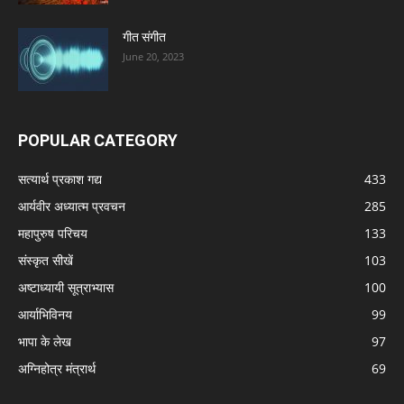
गीत संगीत
June 20, 2023
POPULAR CATEGORY
सत्यार्थ प्रकाश गद्य
433
आर्यवीर अध्यात्म प्रवचन
285
महापुरुष परिचय
133
संस्कृत सीखें
103
अष्टाध्यायी सूत्राभ्यास
100
आर्याभिविनय
99
भापा के लेख
97
अग्निहोत्र मंत्रार्थ
69