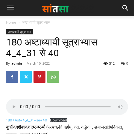
Home
अष्टाध्यायी सूत्राभ्यास
अष्टाध्यायी सूत्राभ्यास
180 अष्टाध्यायी सूत्राभ्यास
4_4_31 से 40
By
admin
-
March 10, 2022
512
0
180+Ast+4_4_31+se+40
Download
कुसीददशैकादशात्ष्ठन्ष्ठचौ
(प्रयच्छति गर्ह्यम्, तत्, तद्धिताः, ङ्याप्प्रातिपदिकात्,