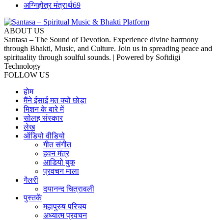
अग्निहोत्र मंत्रार्थ
69
ABOUT US
Santasa – The Sound of Devotion. Experience divine harmony
through Bhakti, Music, and Culture. Join us in spreading peace and
spirituality through soulful sounds. | Powered by Softdigi
Technology
FOLLOW US
होम
मैंने ईसाई मत क्यों छोड़ा
मिशन के बारे में
सोलह संस्कार
लेख
ऑडियो वीडियो
गीत संगीत
हवन मंत्र
आडियो बुक
प्रवचन माला
गैलरी
दयानन्द चित्रावली
पुस्तकें
महापुरुष परिचय
अध्यात्म प्रवचन