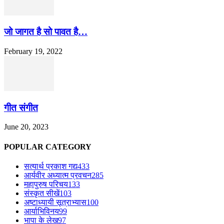
जो जागत है सो पावत है…
February 19, 2022
गीत संगीत
June 20, 2023
POPULAR CATEGORY
सत्यार्थ प्रकाश गद्य
433
आर्यवीर अध्यात्म प्रवचन
285
महापुरुष परिचय
133
संस्कृत सीखें
103
अष्टाध्यायी सूत्राभ्यास
100
आर्याभिविनय
99
भापा के लेख
97