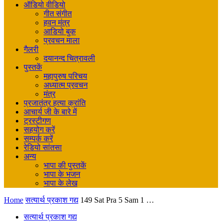
ऑडियो वीडियो
गीत संगीत
हवन मंत्र
आडियो बुक
प्रवचन माला
गैलरी
दयानन्द चित्रावली
पुस्तकें
महापुरुष परिचय
अध्यात्म प्रवचन
मंत्र
प्रजातंत्र हत्या क्रांति
आचार्य जी के बारे में
ट्रस्टीगण
सहयोग करें
सम्पर्क करें
रेडियो सांतसा
अन्य
भापा की पुस्तकें
भापा के भजन
भापा के लेख
Home
सत्यार्थ प्रकाश गद्य
149 Sat Pra 5 Sam 1 …
सत्यार्थ प्रकाश गद्य