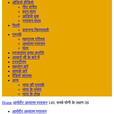
ऑडियो वीडियो
गीत संगीत
हवन मंत्र
आडियो बुक
प्रवचन माला
गैलरी
दयानन्द चित्रावली
पुस्तकें
महापुरुष परिचय
अध्यात्म प्रवचन
मंत्र
प्रजातंत्र हत्या क्रांति
आचार्य जी के बारे में
ट्रस्टीगण
सहयोग करें
सम्पर्क करें
रेडियो सांतसा
अन्य
भापा की पुस्तकें
भापा के भजन
भापा के लेख
Home
आर्यवीर अध्यात्म प्रवचन
149. सच्चे योगी के लक्षण 08
आर्यवीर अध्यात्म प्रवचन