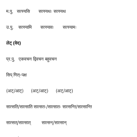
म.पु. सत्स्यसि सत्स्यथः सत्स्यथ
उ.पु. सत्स्यामि सत्स्यावः सत्स्यामः
लेट् (वेद)
प्र.पु. एकवचन द्विवचन बहुवचन
सिप् णित्-पक्ष
(अट्/आट्) (अट्/आट्) (अट्/आट्)
सात्सति/सात्साति सात्सतः/सात्सातः सात्सन्ति/सात्सान्ति
सात्सत्/सात्सात् सात्सन्/सात्सान्