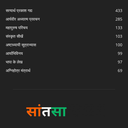
सत्यार्थ प्रकाश गद्य
433
आर्यवीर अध्यात्म प्रवचन
285
महापुरुष परिचय
133
संस्कृत सीखें
103
अष्टाध्यायी सूत्राभ्यास
100
आर्याभिविनय
99
भापा के लेख
97
अग्निहोत्र मंत्रार्थ
69