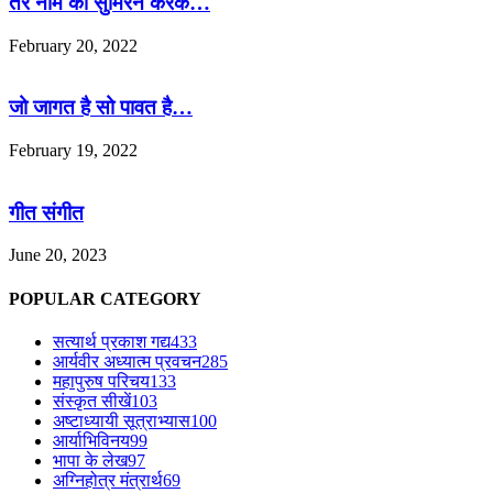
तेरे नाम का सुमिरन करके…
February 20, 2022
जो जागत है सो पावत है…
February 19, 2022
गीत संगीत
June 20, 2023
POPULAR CATEGORY
सत्यार्थ प्रकाश गद्य
433
आर्यवीर अध्यात्म प्रवचन
285
महापुरुष परिचय
133
संस्कृत सीखें
103
अष्टाध्यायी सूत्राभ्यास
100
आर्याभिविनय
99
भापा के लेख
97
अग्निहोत्र मंत्रार्थ
69