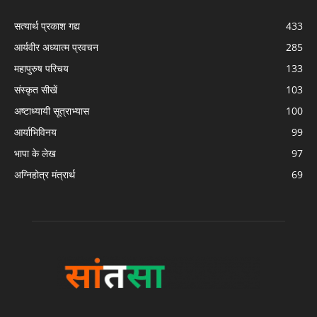
सत्यार्थ प्रकाश गद्य
433
आर्यवीर अध्यात्म प्रवचन
285
महापुरुष परिचय
133
संस्कृत सीखें
103
अष्टाध्यायी सूत्राभ्यास
100
आर्याभिविनय
99
भापा के लेख
97
अग्निहोत्र मंत्रार्थ
69