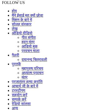
FOLLOW US
होम
मैंने ईसाई मत क्यों छोड़ा
मिशन के बारे में
सोलह संस्कार
लेख
ऑडियो वीडियो
गीत संगीत
हवन मंत्र
आडियो बुक
प्रवचन माला
गैलरी
दयानन्द चित्रावली
पुस्तकें
महापुरुष परिचय
अध्यात्म प्रवचन
मंत्र
प्रजातंत्र हत्या क्रांति
आचार्य जी के बारे में
ट्रस्टीगण
सहयोग करें
सम्पर्क करें
रेडियो सांतसा
अन्य