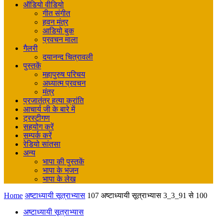
ऑडियो वीडियो
गीत संगीत
हवन मंत्र
आडियो बुक
प्रवचन माला
गैलरी
दयानन्द चित्रावली
पुस्तकें
महापुरुष परिचय
अध्यात्म प्रवचन
मंत्र
प्रजातंत्र हत्या क्रांति
आचार्य जी के बारे में
ट्रस्टीगण
सहयोग करें
सम्पर्क करें
रेडियो सांतसा
अन्य
भापा की पुस्तकें
भापा के भजन
भापा के लेख
Home
अष्टाध्यायी सूत्राभ्यास
107 अष्टाध्यायी सूत्राभ्यास 3_3_91 से 100
अष्टाध्यायी सूत्राभ्यास