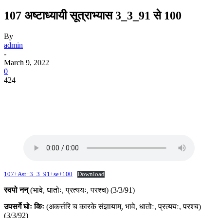
107 अष्टाध्यायी सूत्राभ्यास 3_3_91 से 100
By
admin
-
March 9, 2022
0
424
107+Ast+3_3_91+se+100
Download
स्वपो नन्
(भावे, धातोः, प्रत्ययः, परश्च) (3/3/91)
उपसर्गे घोः किः
(अकर्त्तरि च कारके संज्ञायाम्, भावे, धातोः, प्रत्ययः, परश्च)
(3/3/92)