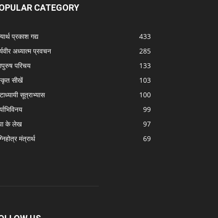
OPULAR CATEGORY
यार्थ प्रकाश गद्य
433
्यवीर अध्यात्म प्रवचन
285
ापुरुष परिचय
133
स्कृत सीखें
103
टाध्यायी सूत्राभ्यास
100
्याभिविनय
99
पा के लेख
97
निहोत्र मंत्रार्थ
69