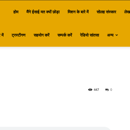
antasa
होम
मैंने ईसाई मत क्यों छोड़ा
मिशन के बारे में
सोलह संस्कार
लेख
में
ट्रस्टीगण
सहयोग करें
सम्पर्क करें
रेडियो सांतसा
अन्य
447
0