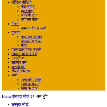
ऑडियो वीडियो
गीत संगीत
हवन मंत्र
आडियो बुक
प्रवचन माला
गैलरी
दयानन्द चित्रावली
पुस्तकें
महापुरुष परिचय
अध्यात्म प्रवचन
मंत्र
प्रजातंत्र हत्या क्रांति
आचार्य जी के बारे में
ट्रस्टीगण
सहयोग करें
सम्पर्क करें
रेडियो सांतसा
अन्य
भापा की पुस्तकें
भापा के भजन
भापा के लेख
Home
संस्कृत सीखें
२१. अस भुवि
संस्कृत सीखें