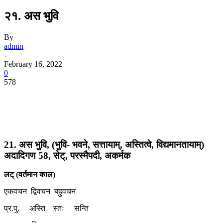
२१. अस भुवि
By
admin
-
February 16, 2022
0
578
21. अस भुवि, (भुवि- भवने, सत्तायाम्, अस्तित्वे, विद्यमानतायाम्)
अदादिगण 58, सेट्, परस्मैपदी, अकर्मक
लट् (वर्तमान काल)
एकवचन द्विवचन बहुवचन
प्र.पु. अस्ति स्तः सन्ति