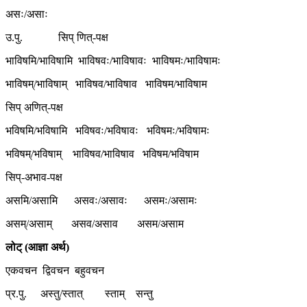
असः/असाः
उ.पु. सिप् णित्-पक्ष
भाविषमि/भाविषामि भाविषवः/भाविषावः भाविषमः/भाविषामः
भाविषम्/भाविषाम् भाविषव/भाविषाव भाविषम/भाविषाम
सिप् अणित्-पक्ष
भविषमि/भविषामि भविषवः/भविषावः भविषमः/भविषामः
भविषम्/भविषाम् भाविषव/भाविषाव भविषम/भविषाम
सिप्-अभाव-पक्ष
असमि/असामि असवः/असावः असमः/असामः
असम्/असाम् असव/असाव असम/असाम
लोट् (आज्ञा अर्थ)
एकवचन द्विवचन बहुवचन
प्र.पु. अस्तु/स्तात् स्ताम् सन्तु