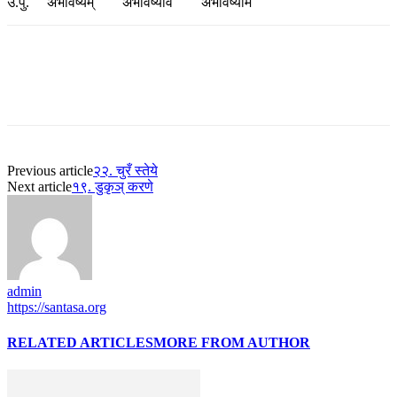
उ.पु. अभविष्यम् अभविष्याव अभविष्याम
Previous article
२२. चुरँ स्तेये
Next article
१९. डुकृञ् करणे
admin
https://santasa.org
RELATED ARTICLES
MORE FROM AUTHOR