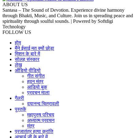
ABOUT US
Santasa – The Sound of Devotion. Experience divine harmony
through Bhakti, Music, and Culture. Join us in spreading peace and
spirituality through soulful sounds. | Powered by Softdigi
Technology
FOLLOW US
होम
मैंने ईसाई मत क्यों छोड़ा
मिशन के बारे में
सोलह संस्कार
लेख
ऑडियो वीडियो
गीत संगीत
हवन मंत्र
आडियो बुक
प्रवचन माला
गैलरी
दयानन्द चित्रावली
पुस्तकें
महापुरुष परिचय
अध्यात्म प्रवचन
मंत्र
प्रजातंत्र हत्या क्रांति
आचार्य जी के बारे में