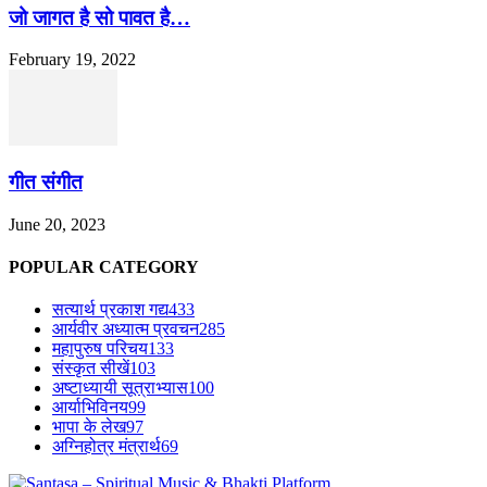
जो जागत है सो पावत है…
February 19, 2022
गीत संगीत
June 20, 2023
POPULAR CATEGORY
सत्यार्थ प्रकाश गद्य
433
आर्यवीर अध्यात्म प्रवचन
285
महापुरुष परिचय
133
संस्कृत सीखें
103
अष्टाध्यायी सूत्राभ्यास
100
आर्याभिविनय
99
भापा के लेख
97
अग्निहोत्र मंत्रार्थ
69