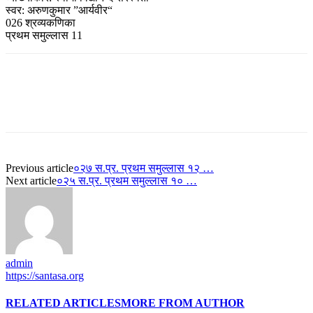
स्वर: अरुणकुमार ”आर्यवीर“
026 श्रव्यकणिका
प्रथम समुल्लास 11
Previous article
०२७ स.प्र. प्रथम समुल्लास १२ …
Next article
०२५ स.प्र. प्रथम समुल्लास १० …
admin
https://santasa.org
RELATED ARTICLES
MORE FROM AUTHOR