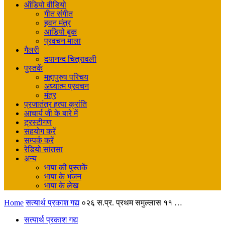
ऑडियो वीडियो
गीत संगीत
हवन मंत्र
आडियो बुक
प्रवचन माला
गैलरी
दयानन्द चित्रावली
पुस्तकें
महापुरुष परिचय
अध्यात्म प्रवचन
मंत्र
प्रजातंत्र हत्या क्रांति
आचार्य जी के बारे में
ट्रस्टीगण
सहयोग करें
सम्पर्क करें
रेडियो सांतसा
अन्य
भापा की पुस्तकें
भापा के भजन
भापा के लेख
Home
सत्यार्थ प्रकाश गद्य
०२६ स.प्र. प्रथम समुल्लास ११ …
सत्यार्थ प्रकाश गद्य