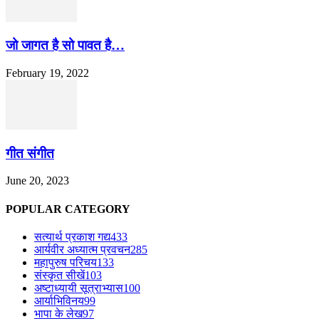
जो जागत है सो पावत है…
February 19, 2022
गीत संगीत
June 20, 2023
POPULAR CATEGORY
सत्यार्थ प्रकाश गद्य
433
आर्यवीर अध्यात्म प्रवचन
285
महापुरुष परिचय
133
संस्कृत सीखें
103
अष्टाध्यायी सूत्राभ्यास
100
आर्याभिविनय
99
भापा के लेख
97